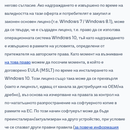
негово съгласие. Ако надграждането е извършено по време на
валидността на тази оферта и потребителят е закупил и
законен основен лиценз (т.е. Windows 7 / Windows 8.1), може
да се твърди, че е създаден лиценз, т.е. право да се използва
операционната система Windows 10, тъй като надграждането
е извършено в рамките на условията, определени от
притежателя на авторските права. Като момент на възникване
на това право
можем да посочим момента, в който е
договорено EULA (MSLT) по време на инсталирането на
Windows 10. Този лиценз също така може да се прехвърля
(както и лицензът, идващ от канала за дистрибуция на ОЕМ/на
дребно), въз основа на изчерпване на правата за контрол на
по-нататъшното разпространение на софтуерното копие в
рамките на ЕС. По този начин софтуерът може да бъде
преинсталиран/актуализиран на друго устройство, при условие
че се спазват други правни правила (
за повече информация