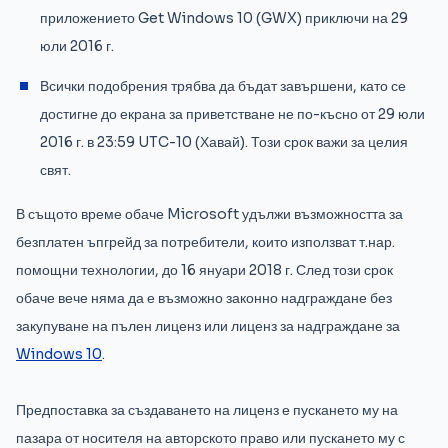
приложението Get Windows 10 (GWX) приключи на 29
юли 2016 г.
Всички подобрения трябва да бъдат завършени, като се
достигне до екрана за приветстване не по-късно от 29 юли
2016 г. в 23:59 UTC-10 (Хавай). Този срок важи за целия
свят.
В същото време обаче Microsoft удължи възможността за
безплатен ъпгрейд за потребители, които използват т.нар.
помощни технологии, до 16 януари 2018 г. След този срок
обаче вече няма да е възможно законно надграждане без
закупуване на пълен лиценз или лиценз за надграждане за
Windows 10
.
Предпоставка за създаването на лиценз е пускането му на
пазара от носителя на авторското право или пускането му с