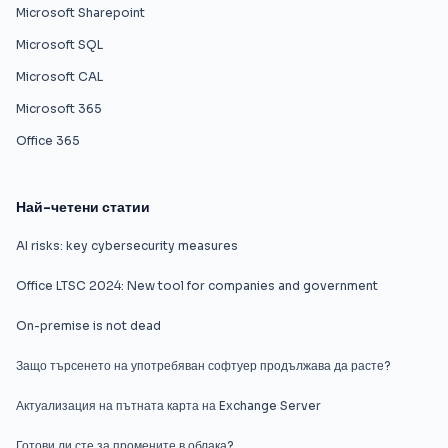
Microsoft Sharepoint
Microsoft SQL
Microsoft CAL
Microsoft 365
Office 365
Най-четени статии
AI risks: key cybersecurity measures
Office LTSC 2024: New tool for companies and government
On-premise is not dead
Защо търсенето на употребяван софтуер продължава да расте?
Актуализация на пътната карта на Exchange Server
Готови ли сте за промените в облака?