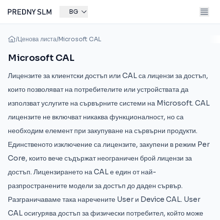
BG
/
Ценова листа
/
Microsoft CAL
Microsoft CAL
Лицензите за клиентски достъп или CAL са лицензи за достъп,
които позволяват на потребителите или устройствата да
използват услугите на сървърните системи на Microsoft. CAL
лицензите не включват никаква функционалност, но са
необходим елемент при закупуване на сървърни продукти.
Единственото изключение са лицензите, закупени в режим Per
Core, които вече съдържат неограничен брой лицензи за
достъп. Лицензирането на CAL е един от най-
разпространените модели за достъп до даден сървър.
Разграничаваме така наречените User и Device CAL. User
CAL осигурява достъп за физически потребител, който може