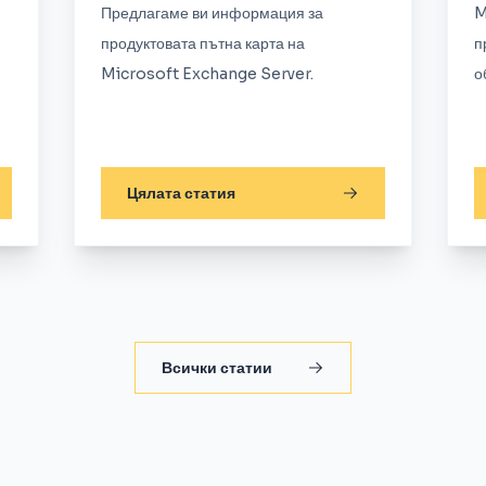
Предлагаме ви информация за
M
продуктовата пътна карта на
п
Microsoft Exchange Server.
о
Цялата статия
Всички статии