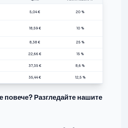
5,04 €
20 %
18,59 €
10 %
8,38 €
25 %
22,66 €
15 %
37,35 €
8,6 %
35,44 €
12,5 %
те повече? Разгледайте нашите