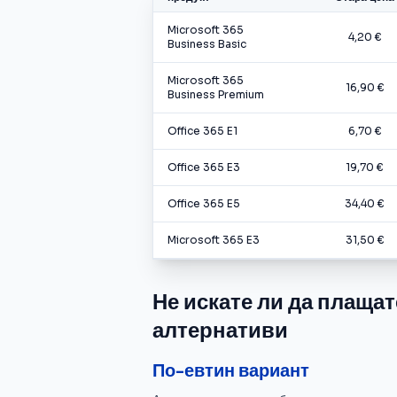
Microsoft 365
4,20 €
Business Basic
Microsoft 365
16,90 €
Business Premium
Office 365 E1
6,70 €
Office 365 E3
19,70 €
Office 365 E5
34,40 €
Microsoft 365 E3
31,50 €
Не искате ли да плаща
алтернативи
По-евтин вариант