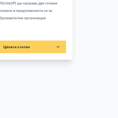
icrosoft ще направи две големи
ромени в предложенията си за
бразователни организации.
Цялата статия