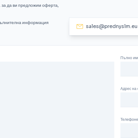
 за да ви предложим оферта,
опълнителна информация
sales@prednyslm.eu
Пълно им
Адрес на
Телефон