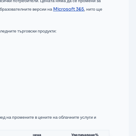
всички потребители. Цената няма да се промени за
 образователните версии на
Microsoft 365
, нито ще
ледните търговски продукти:
ед на промените в цените на облачните услуги и
цена
Увеличаване%