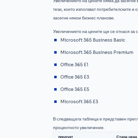
Увеличението на цените няма да засегне 
тези, които използват потребителските и
засегне някои бизнес планове.
Увеличението на цените ще се отнася за с
Microsoft 365 Business Basic
Microsoft 365 Business Premium
Office 365 E1
Office 365 E3
Office 365 E5
Microsoft 365 E3
В следващата таблица е представен прегл
процентното увеличение.
продукт
Стара цена