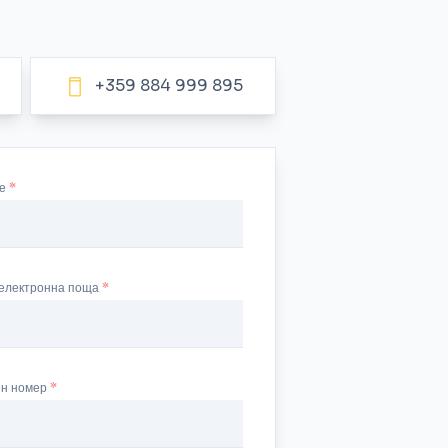
+359 884 999 895
е
 електронна поща
ен номер