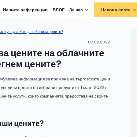
Нашите референции
БЛОГ
За нас
Ценова листа
те услуги. Как да избегнем цените?
07.02.2022
ва цените на облачните
бегнем цените?
публикува информация за промяна на търговските цени
 увеличи цените на избрани продукти от 1 март 2022 г.
чните услуги, които компанията предоставя на своите
иши цените?