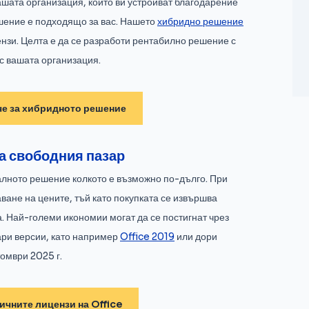
ашата организация, които ви устройват благодарение
ешение е подходящо за вас. Нашето
хибридно решение
ензи. Целта е да се разработи рентабилно решение с
с вашата организация.
че за хибридното решение
на свободния пазар
алното решение колкото е възможно по-дълго. При
ване на цените, тъй като покупката се извършва
. Най-големи икономии могат да се постигнат чрез
ари версии, като например
Office 2019
или дори
омври 2025 г.
ичните лицензи на Office