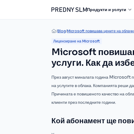
Продукти и услуги
/
Blog
/
Microsoft повишава цените на облачни
Лицензиране на Microsoft
Microsoft повиша
услуги. Как да из
През август миналата година Microsoft 
на услугите в облака. Компанията реши да
Причината е повишеното качество на обла
клиенти през последните години.
Кой абонамент ще пов