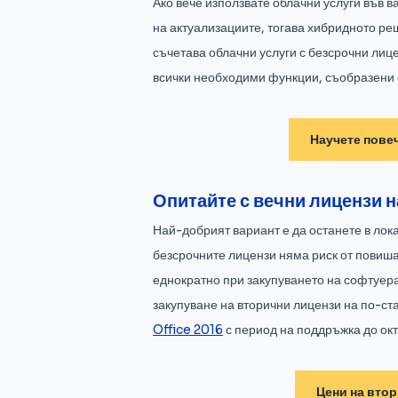
Ако вече използвате облачни услуги във в
на актуализациите, тогава хибридното р
съчетава облачни услуги с безсрочни лиц
всички необходими функции, съобразени 
Научете пове
Опитайте с вечни лицензи 
Най-добрият вариант е да останете в лок
безсрочните лицензи няма риск от повиша
еднократно при закупуването на софтуера
закупуване на вторични лицензи на по-ст
Office 2016
с период на поддръжка до окт
Цени на втор