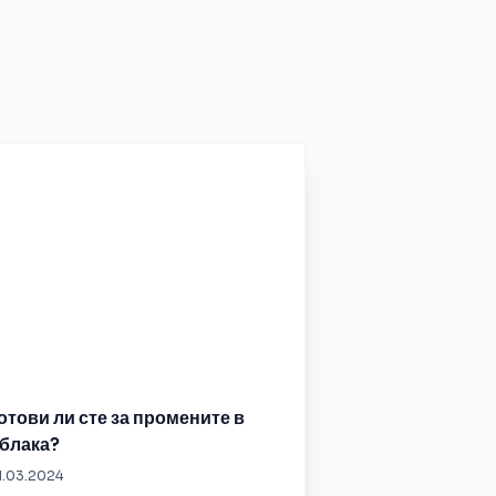
отови ли сте за промените в
блака?
1.03.2024