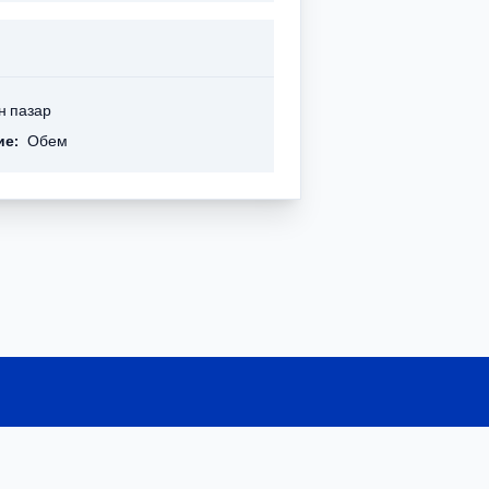
н пазар
ие:
Обем