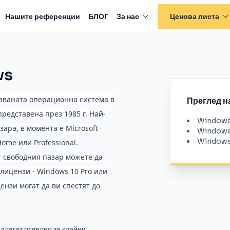
Нашите референции
БЛОГ
За нас
Ценова листа
ws
лзваната операционна система в
Преглед н
представена през 1985 г. Най-
Windows 
зара, в момента е Microsoft
Windows 
Windows
ome или Professional.
т свободния пазар можете да
 лицензи - Windows 10 Pro или
ензи могат да ви спестят до
лагат отделно за крайни