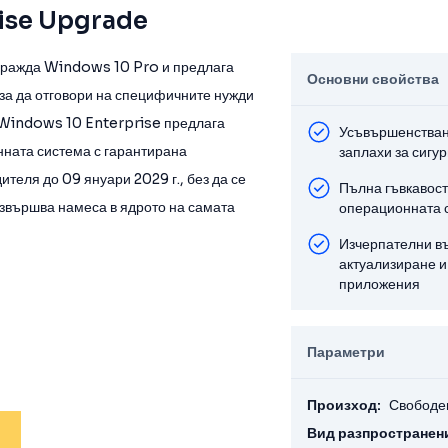
ise Upgrade
гражда Windows 10 Pro и предлага
Основни свойства
за да отговори на специфичните нужди
. Windows 10 Enterprise предлага
Усъвършенстван
нната система с гарантирана
заплахи за сигу
ителя до 09 януари 2029 г., без да се
Пълна гъвкавост
извършва намеса в ядрото на самата
операционната 
Изчерпателни в
актуализиране и
приложения
Параметри
Произход:
Свободе
Вид разпространен