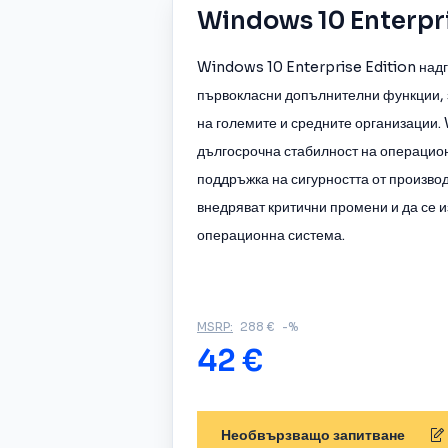
Windows 10 Enterpr
Windows 10 Enterprise Edition над
първокласни допълнителни функции, 
на големите и средните организации
дългосрочна стабилност на операцио
поддръжка на сигурността от производ
внедряват критични промени и да се 
операционна система.
MSRP:
288 €
-%
42 €
Необвързващо запитване