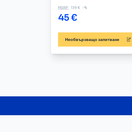
MSRP:
139 €
-%
45 €
Необвързващо запитване