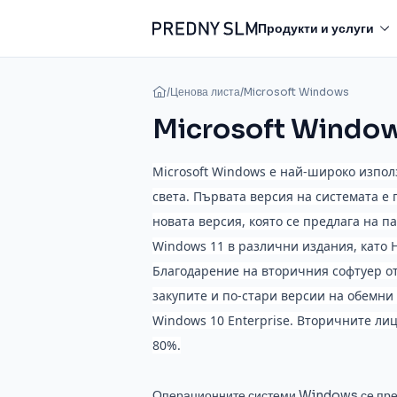
Продукти и услуги
/
Ценова листа
/
Microsoft Windows
Microsoft Windo
Microsoft Windows е най-широко изпо
света. Първата версия на системата е 
новата версия, която се предлага на па
Windows 11 в различни издания, като H
Благодарение на вторичния софтуер о
закупите и по-стари версии на обемни
Windows 10 Enterprise. Вторичните лиц
80%.
Операционните системи Windows се пред