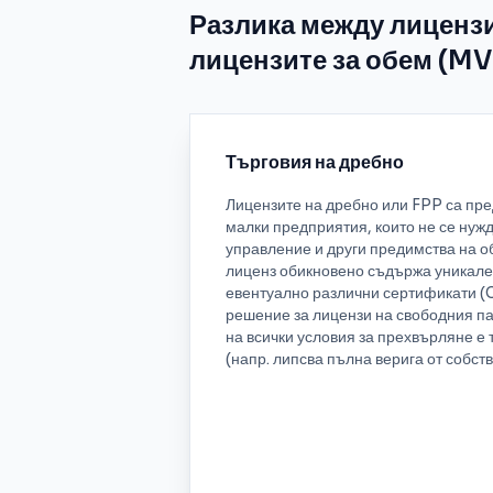
Разлика между лицензи
лицензите за обем (MV
Търговия на дребно
Лицензите на дребно или FPP са пре
малки предприятия, които не се нуж
управление и други предимства на о
лиценз обикновено съдържа уникален
евентуално различни сертификати (C
решение за лицензи на свободния па
на всички условия за прехвърляне е 
(напр. липсва пълна верига от собст