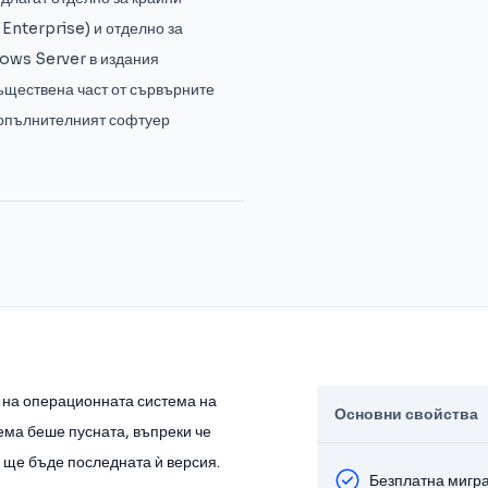
Enterprise) и отделно за
ows Server в издания
ъществена част от сървърните
допълнителният софтуер
 на операционната система на
Основни свойства
ема беше пусната, въпреки че
ще бъде последната ѝ версия.
Безплатна мигр