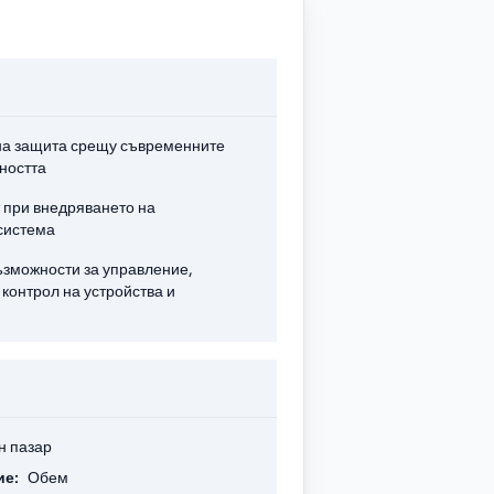
а защита срещу съвременните
рността
 при внедряването на
система
ъзможности за управление,
 контрол на устройства и
н пазар
ие:
Обем