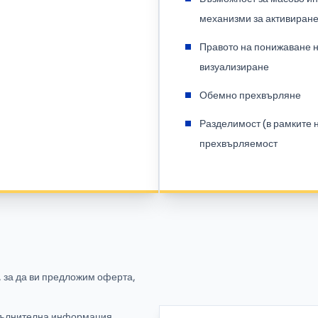
механизми за активиране
Правото на понижаване н
визуализиране
Обемно прехвърляне
Разделимост (в рамките 
прехвърляемост
 за да ви предложим оферта,
опълнителна информация