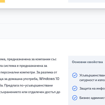
ма, предназначена за компании със
Основни свойства
та система е предназначена за
 персонални компютри. За разлика от
Усъвършенстван
ща за домашна употреба, Windows 10
сигурност и изп
еба. Предлага по-усъвършенствани
Защита на инф
 съхранението или отдалечен достъп до
Бизнес админис