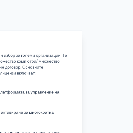
 избор за големи организации. Те
ножество компютри/ множество
ин договор. Основните
лицензи включват:
платформата за управление на
 активиране за многократна
нсталиране и усъвършенствани