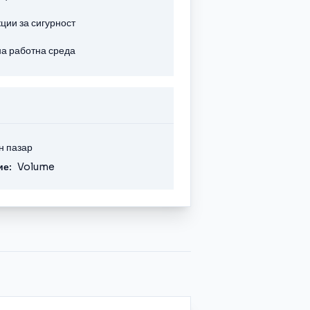
ии за сигурност
а работна среда
н пазар
ие:
Volume