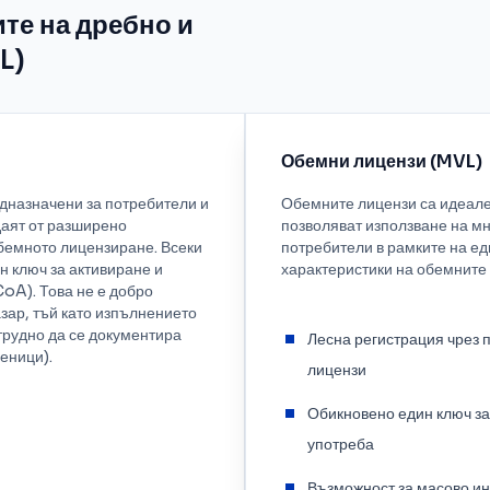
те на дребно и
L)
Обемни лицензи (MVL)
дназначени за потребители и
Обемните лицензи са идеален
даят от разширено
позволяват използване на м
бемното лицензиране. Всеки
потребители в рамките на ед
 ключ за активиране и
характеристики на обемните 
oA). Това не е добро
зар, тъй като изпълнението
трудно да се документира
Лесна регистрация чрез 
веници).
лицензи
Обикновено един ключ за
употреба
Възможност за масово и