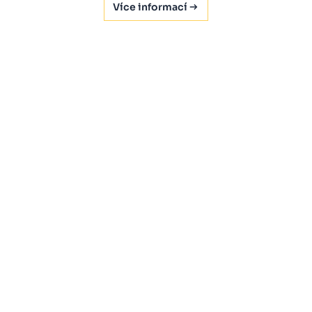
Více informací
Naše licence v médiích
Nejčtenější články