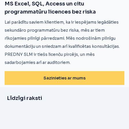
MS Excel, SQL, Access un citu
programmatūru licences bez riska
Lai parādītu saviem klientiem, ka ir iespējams iegādāties
sekundāro programmatūru bez riska, mēs ar tiem
rīkojamies pilnīgi pārredzami. Mēs nodrošinām pilnīgu
dokumentāciju un sniedzam arī kvalificētas konsultācijas.
PREDNY SLM ir tiešs licenču pircējs, un mēs
sadarbojamies arī ar auditoriem.
Sazinieties ar mums
Līdzīgi raksti