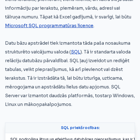
informāciju par ierakstu, piemēram, vārdu, adresi vai
tālruņa numuru. Tāpat kā Excel gadījumā, ir svarīgi, lai būtu
Microsoft SQL programmatūras licence
.
Datu bāzu apstrādei tiek izmantota tāda paša nosaukuma
strukturēto vaicājumu valoda (
SQL
). Tā ir standarta valoda
relāciju datubāzu pārvaldībai. SQL ļauj izveidot un rediģēt
tabulas, veikt pieprasījumus, kā arī pievienot vai dzēst
ierakstus. Tā ir izstrādāta tā, lai būtu izturīga, uzticama,
mērogojama un apstrādātu lielus datu apjomus. SQL
Server var izmantot daudzās platformās, tostarp Windows,
Linux un mākoņpakalpojumos.
SQL priekšrocības:
SQL nodrošina ātrus un efektīvus datubāzes pieprasījumus, kas ir īpa