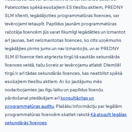
Pateicoties spēkā esošajiem ES tiesību aktiem, PREDNY
SLM klienti, iegādājoties programmatūras licences, var
ievērojami ietaupīt. Papildus jaunām programmatūras
ražotāja licencēm jūs varat likumīgi iegādāties un izmantot
arī jaunas, bet neizmantotas licences, ko cits uzņēmums
iegādājies pirms jums un nav izmantojis, un ar PREDNY
SLM šī licence tiek atgriezta tirgū tā sauktās sekundārās
licences veidā, taču šoreiz ar ievērojamu atlaidi. Diemžēl
tirgū ir arī tādas sekundārās licences, kas neatbilst spēkā
esošajiem tiesību aktiem. Ar šo jautājumu mēs
nodarbojamies jau ilgu laiku un papildus licenču
pārdošanai piedāvājam arī
konsultācijas un
programmatūras auditu
. Plašāku informāciju par legālām
programmatūras licencēm skatiet rakstā
Kā atpazīt legālas
sekundārās licences
.