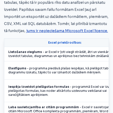
tabulas, tāpēc tā ir populārs rīks datu analīzei un pārskatu
izveidei. Papildus savam failu formātam Excel ļauj arī
importēt un eksportēt uz dažādiem formātiem, piemēram,
CSV, XML vai SQL datubāzēm. Tomēr, lai pilnībā izmantotu
tā funkcijas,
jums ir nepieciešama Microsoft Excel licence.
Excel priekšrocības:
Lietošanas vieglums
- ar Excel ir ļoti viegli strādāt, ātri un vienkārši
izveidot tabulas, diagrammas un aprēķinus bez tehniskām zināšanām.
Elastīgums
- programma piedāvā plašas iespējas, kā pielāgot tabulu
diagrammu izskatu, tāpēc to var izmantot dažādiem mērķiem.
Iespēja izveidot pielāgotas formulas
- programmā Excel var izvei
pielāgotas formulas, kas noder atkārtotu uzdevumu veikšanai vai
sarežģītākiem aprēķiniem.
Laba savietojamība ar citām programmām
- Excel ir savietojams
citām Microsoft Office komplekta programmām, piemēram, Word va