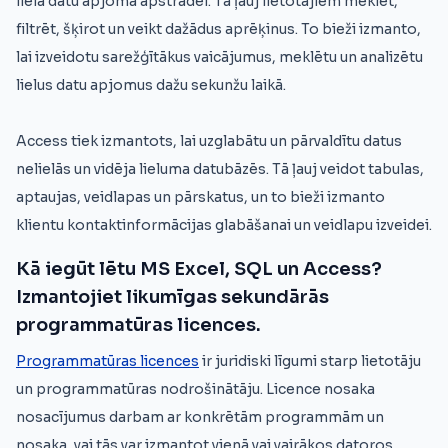
liela datu apjoma apstrādei. Tā ļauj lietotājiem meklēt,
filtrēt, šķirot un veikt dažādus aprēķinus. To bieži izmanto,
lai izveidotu sarežģītākus vaicājumus, meklētu un analizētu
lielus datu apjomus dažu sekunžu laikā.
Access tiek izmantots, lai uzglabātu un pārvaldītu datus
nelielās un vidēja lieluma datubāzēs. Tā ļauj veidot tabulas,
aptaujas, veidlapas un pārskatus, un to bieži izmanto
klientu kontaktinformācijas glabāšanai un veidlapu izveidei.
Kā iegūt lētu MS Excel, SQL un Access?
Izmantojiet likumīgas sekundārās
programmatūras licences.
Programmatūras licences
ir juridiski līgumi starp lietotāju
un programmatūras nodrošinātāju. Licence nosaka
nosacījumus darbam ar konkrētām programmām un
nosaka, vai tās var izmantot vienā vai vairākos datoros.