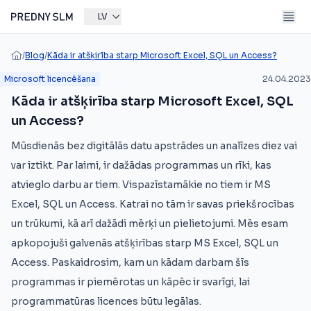
LV
/
Blog
/
Kāda ir atšķirība starp Microsoft Excel, SQL un Access?
Microsoft licencēšana
24.04.2023
Kāda ir atšķirība starp Microsoft Excel, SQL
un Access?
Mūsdienās bez digitālās datu apstrādes un analīzes diez vai
var iztikt. Par laimi, ir dažādas programmas un rīki, kas
atvieglo darbu ar tiem. Vispazīstamākie no tiem ir MS
Excel, SQL un Access. Katrai no tām ir savas priekšrocības
un trūkumi, kā arī dažādi mērķi un pielietojumi. Mēs esam
apkopojuši galvenās atšķirības starp MS Excel, SQL un
Access. Paskaidrosim, kam un kādam darbam šīs
programmas ir piemērotas un kāpēc ir svarīgi, lai
programmatūras licences būtu legālas.