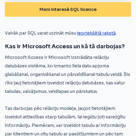
Mani interesē SQL licence
Vairāk par SQL varat uzzināt mūsu
iepriekšējā rakstā
.
Kas ir Microsoft Access un kā tā darbojas?
Microsoft Access ir Microsoft izstrādāta relāciju
datubāzes sistēma, ko izmanto liela datu apjoma
glabāšanai, organizēšanai un pārvaldīšanai tabulu veidā. Šis
rīks ļauj lietotājiem izveidot relāciju datubāzes, kas satur
tabulas, vaicājumus, veidlapas un pārskatus.
Tas darbojas pēc relāciju modeļa, ļaujot lietotājiem
izveidot attiecības starp tabulām, lai iegūtu ļoti sarežģītu
informāciju. Piemēram, var izveidot tabulu ar informāciju
par klientiem un citu tabulu ar pasūtījumiem un pēc tam