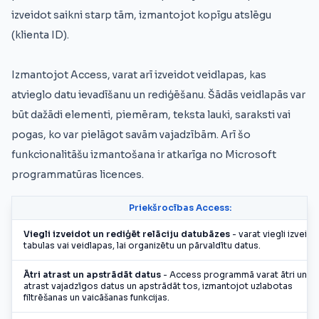
izveidot saikni starp tām, izmantojot kopīgu atslēgu
(klienta ID).
Izmantojot Access, varat arī izveidot veidlapas, kas
atvieglo datu ievadīšanu un rediģēšanu. Šādās veidlapās var
būt dažādi elementi, piemēram, teksta lauki, saraksti vai
pogas, ko var pielāgot savām vajadzībām. Arī šo
funkcionalitāšu izmantošana ir atkarīga no Microsoft
programmatūras licences.
Priekšrocības Access:
Viegli izveidot un rediģēt relāciju datubāzes
- varat viegli izveido
tabulas vai veidlapas, lai organizētu un pārvaldītu datus.
Ātri atrast un apstrādāt datus
- Access programmā varat ātri un vie
atrast vajadzīgos datus un apstrādāt tos, izmantojot uzlabotas
filtrēšanas un vaicāšanas funkcijas.