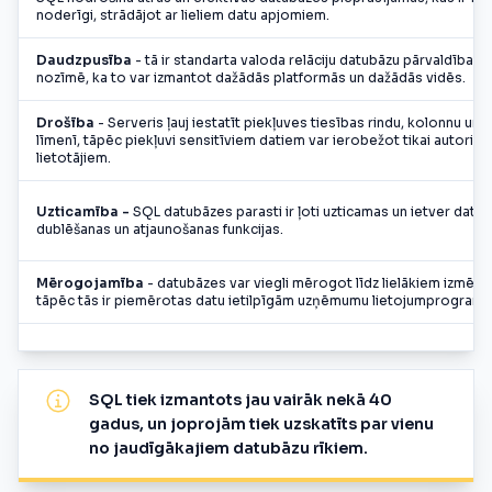
noderīgi, strādājot ar lieliem datu apjomiem.
Daudzpusība
- tā ir standarta valoda relāciju datubāzu pārvaldībai. 
nozīmē, ka to var izmantot dažādās platformās un dažādās vidēs.
Drošība
- Serveris ļauj iestatīt piekļuves tiesības rindu, kolonnu un 
līmenī, tāpēc piekļuvi sensitīviem datiem var ierobežot tikai autoriz
lietotājiem.
Uzticamība -
SQL datubāzes parasti ir ļoti uzticamas un ietver datu
dublēšanas un atjaunošanas funkcijas.
Mērogojamība
- datubāzes var viegli mērogot līdz lielākiem izmēri
tāpēc tās ir piemērotas datu ietilpīgām uzņēmumu lietojumprogram
SQL tiek izmantots jau vairāk nekā 40
gadus, un joprojām tiek uzskatīts par vienu
no jaudīgākajiem datubāzu rīkiem.