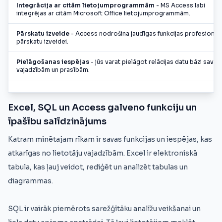
Integrācija ar citām lietojumprogrammām
- MS Access labi
integrējas ar citām Microsoft Office lietojumprogrammām.
Pārskatu izveide
- Access nodrošina jaudīgas funkcijas profesionāl
pārskatu izveidei.
Pielāgošanas iespējas
- jūs varat pielāgot relācijas datu bāzi savā
vajadzībām un prasībām.
Excel, SQL un Access galveno funkciju un
īpašību salīdzinājums
Katram minētajam rīkam ir savas funkcijas un iespējas, kas
atkarīgas no lietotāju vajadzībām. Excel ir elektroniskā
tabula, kas ļauj veidot, rediģēt un analizēt tabulas un
diagrammas.
SQL ir vairāk piemērots sarežģītāku analīžu veikšanai un