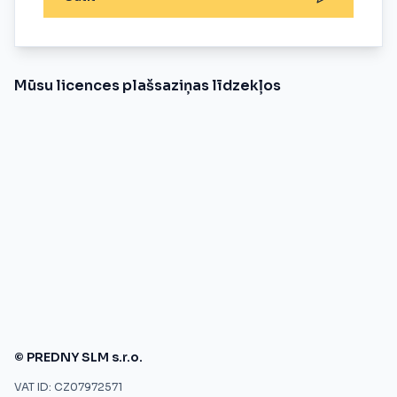
Mūsu licences plašsaziņas līdzekļos
© PREDNY SLM s.r.o.
VAT ID: CZ07972571