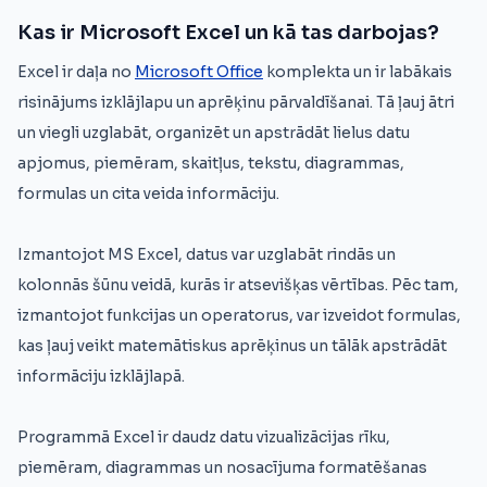
Kas ir Microsoft Excel un kā tas darbojas?
Excel ir daļa no
Microsoft Office
komplekta un ir labākais
risinājums izklājlapu un aprēķinu pārvaldīšanai. Tā ļauj ātri
un viegli uzglabāt, organizēt un apstrādāt lielus datu
apjomus, piemēram, skaitļus, tekstu, diagrammas,
formulas un cita veida informāciju.
Izmantojot MS Excel, datus var uzglabāt rindās un
kolonnās šūnu veidā, kurās ir atsevišķas vērtības. Pēc tam,
izmantojot funkcijas un operatorus, var izveidot formulas,
kas ļauj veikt matemātiskus aprēķinus un tālāk apstrādāt
informāciju izklājlapā.
Programmā Excel ir daudz datu vizualizācijas rīku,
piemēram, diagrammas un nosacījuma formatēšanas