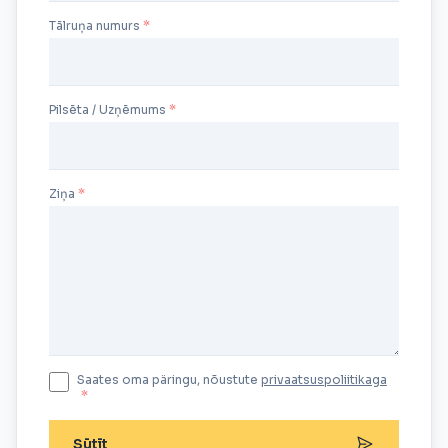
Tālruņa numurs
Pilsēta / Uzņēmums
Ziņa
Saates oma päringu, nõustute
privaatsuspoliitikaga
*
Sūtīt