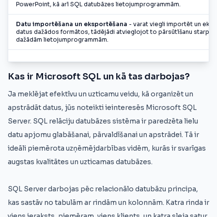
PowerPoint, kā arī SQL datubāzes lietojumprogrammām.
Datu importēšana un eksportēšana
- varat viegli importēt un eks
datus dažādos formātos, tādējādi atvieglojot to pārsūtīšanu starp
dažādām lietojumprogrammām.
Kas ir Microsoft SQL un kā tas darbojas?
Ja meklējat efektīvu un uzticamu veidu, kā organizēt un
apstrādāt datus, jūs noteikti ieinteresēs Microsoft SQL
Server. SQL relāciju datubāzes sistēma ir paredzēta lielu
datu apjomu glabāšanai, pārvaldīšanai un apstrādei. Tā ir
ideāli piemērota uzņēmējdarbības vidēm, kurās ir svarīgas
augstas kvalitātes un uzticamas datubāzes.
SQL Server darbojas pēc relacionālo datubāzu principa,
kas sastāv no tabulām ar rindām un kolonnām. Katra rinda ir
viens ieraksts, piemēram, viens klients, un katra sleja satur