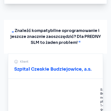
„
Znaleźć kompatybilne oprogramowanie i
jeszcze znacznie zaoszczędzić? Dla PREDNY
SLM to żaden problem!
“
Klient
Szpital Czeskie Budziejowice, a.s.
Szpita
Budzie
nowoc
placów
1 473 ł
go jed