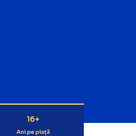
16+
Ani pe piață