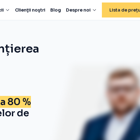
ii
Clienţii noştri
Blog
Despre noi
Lista de prețu
nțierea
la 80 %
elor de