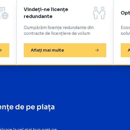
Vindeți-ne licențe
Opt
redundante
Cumpărăm licențe redundante din
Econ
contracte de licențiere de volum
solu
Aflați mai multe
A
ențe de pe piața
loare la cel mai bun preț pe