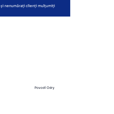
și nenumărați clienți mulțumiți
Povodí Odry