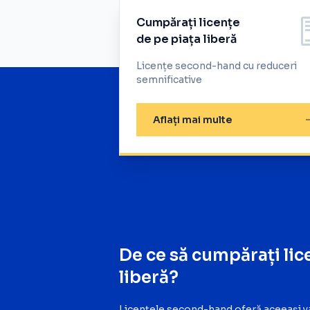
Cumpărați licențe
de pe piața liberă
Licențe second-hand cu reduceri
semnificative
Aflați mai multe
De ce să cumpărați lic
liberă?
Licențele second-hand oferă aceeaşi va