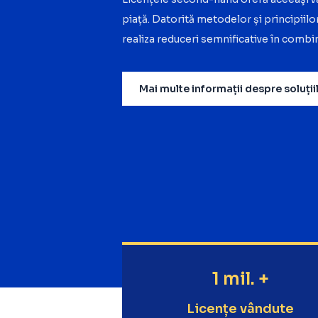
piață. Datorită metodelor și principiilo
realiza reduceri semnificative în combin
Mai multe informații despre soluții
1 mil. +
Licențe vândute