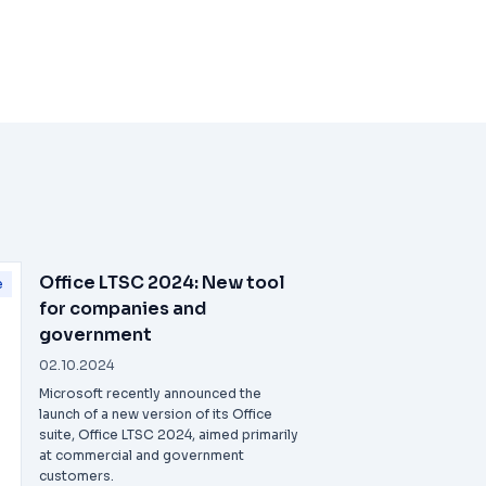
Office LTSC 2024: New tool
e
for companies and
government
02.10.2024
Microsoft recently announced the
launch of a new version of its Office
suite, Office LTSC 2024, aimed primarily
at commercial and government
customers.