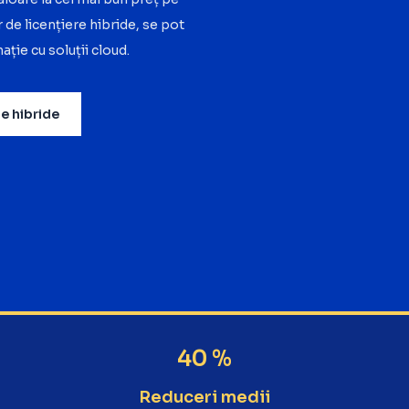
r de licențiere hibride, se pot
ație cu soluții cloud.
le hibride
40 %
Reduceri medii