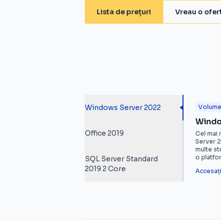
Lista de prețuri
Vreau o ofer
Windows Server 2022
Volum
Windo
Office 2019
Cel mai
Server 2
multe str
o platfor
SQL Server Standard
2019 2 Core
Accesați