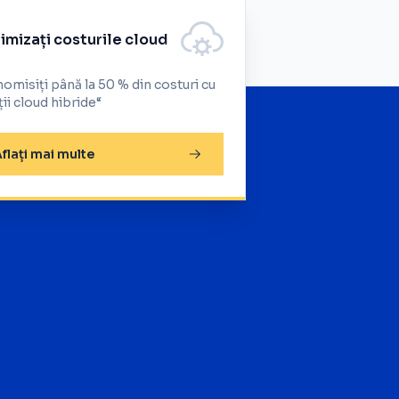
imizați costurile cloud
omisiți până la 50 % din costuri cu
ții cloud hibride“
flați mai multe