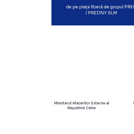
de pe piața liberă de grupul PR
/ PREDNY SLM
Ministerul Afacerilor Externe al
Republicii Cehe