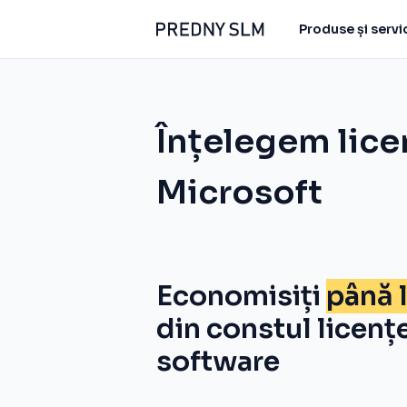
Produse și servic
Înțelegem lice
Microsoft
Economisiți
până 
din constul licenț
software