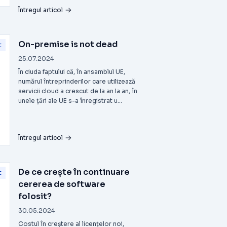
Întregul articol
On-premise is not dead
t
25.07.2024
În ciuda faptului că, în ansamblul UE,
numărul întreprinderilor care utilizează
servicii cloud a crescut de la an la an, în
unele țări ale UE s-a înregistrat u...
Întregul articol
De ce crește în continuare
t
cererea de software
folosit?
30.05.2024
Costul în creștere al licențelor noi,