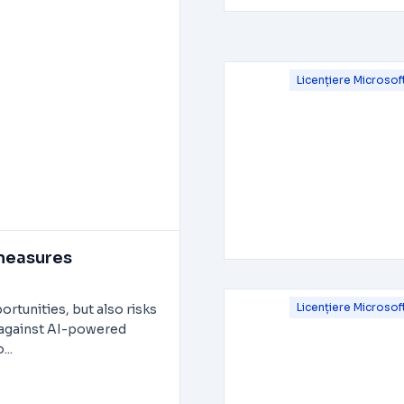
Licențiere Microsof
 measures
Licențiere Microsof
ortunities, but also risks
t against AI-powered
...