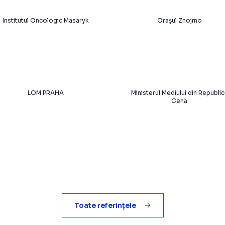
Institutul Oncologic Masaryk
Orașul Znojmo
LOM PRAHA
Ministerul Mediului din Republic
Cehă
Toate referințele