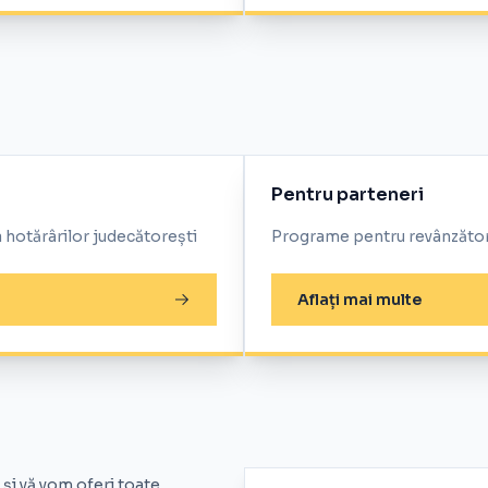
Pentru parteneri
a hotărârilor judecătorești
Programe pentru revânzători
Aflați mai multe
și vă vom oferi toate