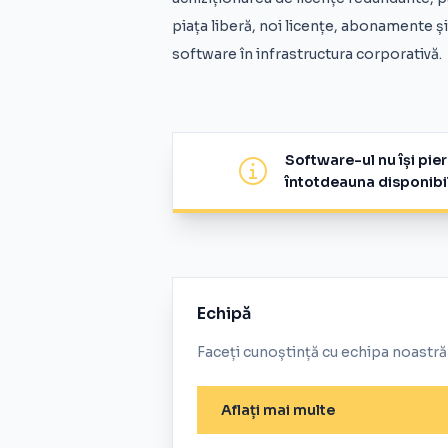
piața liberă, noi licențe, abonamente ș
software în infrastructura corporativă.
Software-ul nu își pie
întotdeauna disponibile
Echipă
Faceți cunoștință cu echipa noastră
Aflați mai multe