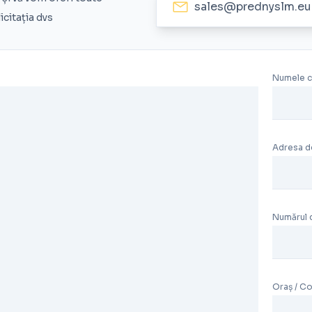
sales@prednyslm.eu
icitația dvs
Numele 
Adresa d
Numărul 
Oraș / C