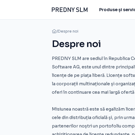
Produse și servic
/
Despre noi
Despre noi
PREDNY SLM are sediul în Republica Ceh
Software AG, este unul dintre principali
licențe de pe piața liberă. Licențe soft
la corporații multinaționale și organizaț
oferi în continuare cea mai largă ofertă
Misiunea noastră este să egalizăm licen
cele din distribuția oficială și, prin urma
partenerilor noștri un portofoliu complet
achiziționarea de licențe redundante, pâ