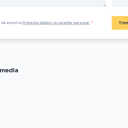
Trim
ți de acord cu
Protecția datelor cu caracter personal.
*
-media