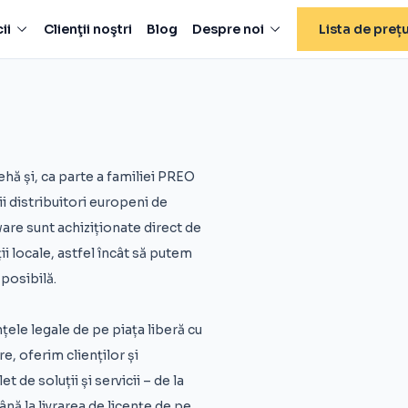
ii
Clienţii noştri
Blog
Despre noi
Lista de prețu
ă și, ca parte a familiei PREO
i distribuitori europeni de
ware sunt achiziționate direct de
ii locale, astfel încât să putem
 posibilă.
țele legale de pe piața liberă cu
re, oferim clienților și
 de soluții și servicii – de la
nă la livrarea de licențe de pe