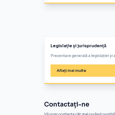
Legislație și jurisprudență
Prezentare generală a legislației și 
Aflați mai multe
Contactați-ne
Vă vom contacta cât mai curând posibil 