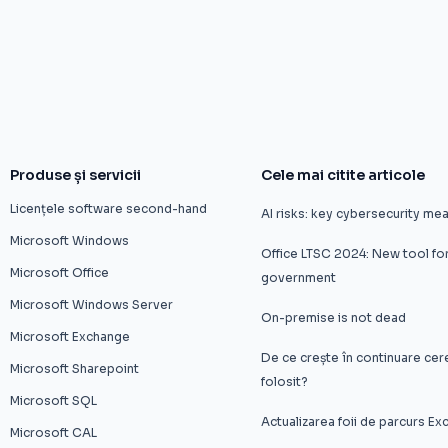
Produse și servicii
Cele mai citite articole
Licențele software second-hand
AI risks: key cybersecurity me
Microsoft Windows
Office LTSC 2024: New tool f
Microsoft Office
government
Microsoft Windows Server
On-premise is not dead
Microsoft Exchange
De ce crește în continuare ce
Microsoft Sharepoint
folosit?
Microsoft SQL
Actualizarea foii de parcurs E
Microsoft CAL