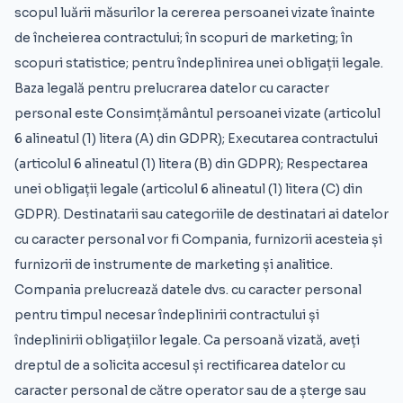
scopul luării măsurilor la cererea persoanei vizate înainte
de încheierea contractului; în scopuri de marketing; în
scopuri statistice; pentru îndeplinirea unei obligații legale.
Baza legală pentru prelucrarea datelor cu caracter
personal este Consimțământul persoanei vizate (articolul
6 alineatul (1) litera (A) din GDPR); Executarea contractului
(articolul 6 alineatul (1) litera (B) din GDPR); Respectarea
unei obligații legale (articolul 6 alineatul (1) litera (C) din
GDPR). Destinatarii sau categoriile de destinatari ai datelor
cu caracter personal vor fi Compania, furnizorii acesteia și
furnizorii de instrumente de marketing și analitice.
Compania prelucrează datele dvs. cu caracter personal
pentru timpul necesar îndeplinirii contractului și
îndeplinirii obligațiilor legale. Ca persoană vizată, aveți
dreptul de a solicita accesul și rectificarea datelor cu
caracter personal de către operator sau de a șterge sau