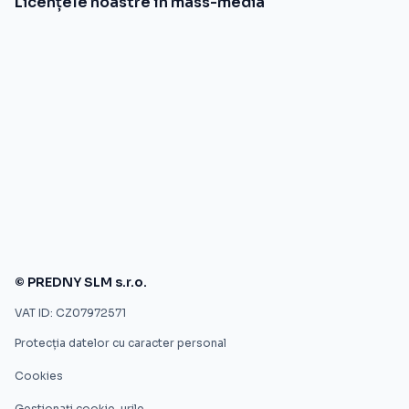
Licențele noastre în mass-media
© PREDNY SLM s.r.o.
VAT ID: CZ07972571
Protecția datelor cu caracter personal
Cookies
Gestionați cookie-urile