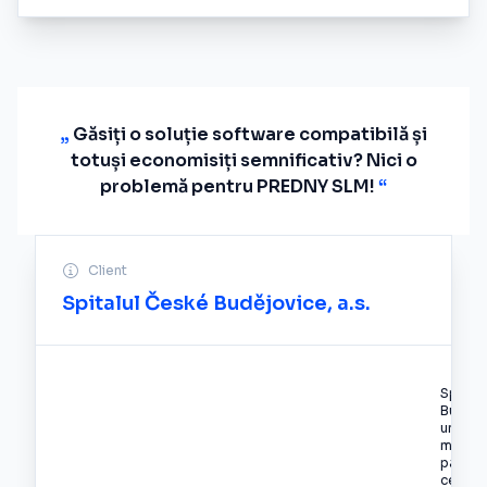
„
Găsiți o soluție software compatibilă și
totuși economisiți semnificativ? Nici o
problemă pentru PREDNY SLM!
“
Client
Spitalul České Budějovice, a.s.
Spital
Budějo
unitat
modern
paturi, 
cele ma