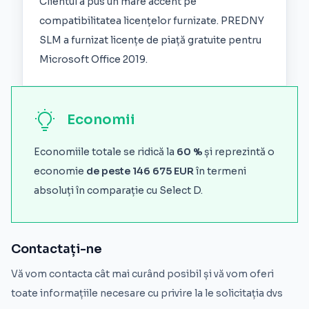
Clientul a pus un mare accent pe
compatibilitatea licențelor furnizate. PREDNY
SLM a furnizat licențe de piață gratuite pentru
Microsoft Office 2019.
Economii
Economiile totale se ridică la
60 %
și reprezintă o
economie
de peste 146 675 EUR
în termeni
absoluți în comparație cu Select D.
Contactați-ne
Vă vom contacta cât mai curând posibil și vă vom oferi
toate informațiile necesare cu privire la le solicitația dvs