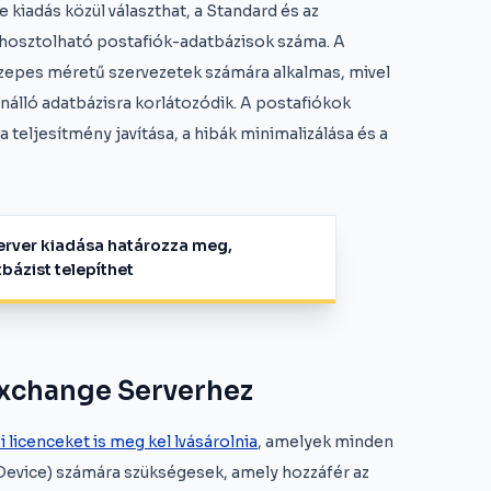
 kiadás közül választhat, a Standard és az
 hosztolható postafiók-adatbázisok száma. A
zepes méretű szervezetek számára alkalmas, mivel
nálló adatbázisra korlátozódik. A postafiókok
a teljesítmény javítása, a hibák minimalizálása és a
rver kiadása határozza meg,
bázist telepíthet
Exchange Serverhez
 licenceket is meg kel lvásárolnia
, amelyek minden
(Device) számára szükségesek, amely hozzáfér az