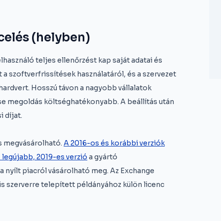
celés (helyben)
használó teljes ellenőrzést kap saját adatai és
a szoftverfrissítések használatáról, és a szervezet
hardvert. Hosszú távon a nagyobb vállalatok
e megoldás költséghatékonyabb. A beállítás után
i díjat.
is megvásárolható.
A 2016-os és korábbi verziók
 legújabb, 2019-es verzió
a gyártó
a nyílt piacról vásárolható meg. Az Exchange
lis szerverre telepített példányához külön licenc