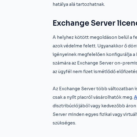
hatálya alá tartozhatnak.
Exchange Server licen
A helyhez kötött megoldáson belül a fel
azok védelme felett. Ugyanakkor ő dönt 
igényeinek megfelelően konfigurálja a 
számára az Exchange Server on-premis
az ügyfél nem fizet ismétlődő előfizetés
Az Exchange Server több változatban 
csak a nyílt piacról vásárolhatók meg.
A
disztribúciójából vagy kedvezőbb áron 
Server minden egyes fizikai vagy virtuá
szükséges.