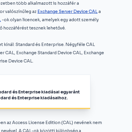
zetben több alkalmazott is hozzáfér a
or valószínűleg az
Exchange Server Device CAL
a
L
-ok olyan licencek, amelyek egy adott személy
 hozzáférést tesznek lehetővé.
et kínál: Standard és Enterprise. Négyféle CAL
User CAL, Exchange Standard Device CAL, Exchange
rise Device CAL.
ndard és Enterprise kiadásai egyaránt
dard és Enterprise kiadásaihoz.
ben az Access License Edition (CAL) nevének nem
n nevével. A CAL-ok közötti különbség a