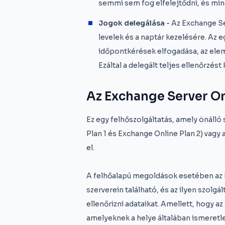
semmi sem fog elfelejtődni, és min
Jogok delegálása
- Az Exchange Se
levelek és a naptár kezelésére. Az 
időpontkérések elfogadása, az elem
Ezáltal a delegált teljes ellenőrzést
Az Exchange Server On
Ez egy felhőszolgáltatás, amely önáll
Plan 1 és Exchange Online Plan 2) vagy 
el.
A felhőalapú megoldások esetében az E
szerverein található, és az ilyen szolgá
ellenőrizni adataikat. Amellett, hogy az
amelyeknek a helye általában ismeretl