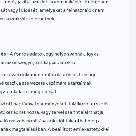
, amely javítja az üzleti kommunikációt. Különösen
sát vagy küldését, amelyeket a felhasználók nem
eszközeikről is elérhetnek.
lés
- A fontos adatok egy helyen vannak, így az
van az összegyűjtött kapcsolatokról.
orm olyan dokumentumtárolási és biztonsági
vé teszik a szervezetek számára a tartalmak
agy a feladatok megoldását.
ztott naptárával eseményeket, találkozókra szóló
őket adhat hozzá, vagy tervei szerint alakíthatja
való összehasonlítása sok időt takaríthat meg a
nak megtalálásában. A beállított emlékeztetőkkel