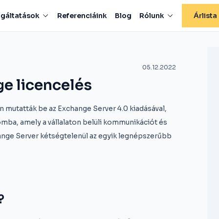
lgáltatások
Referenciáink
Blog
Rólunk
Árlista
05.12.2022
e licencelés
 mutatták be az Exchange Server 4.0 kiadásával,
omba, amely a vállalaton belüli kommunikációt és
ange Server kétségtelenül az egyik legnépszerűbb
?