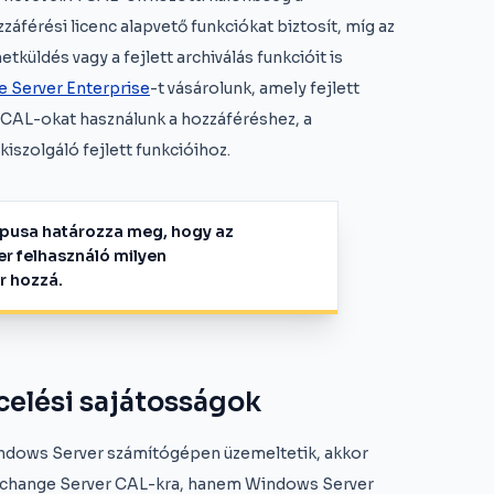
záférési licenc alapvető funkciókat biztosít, míg az
tküldés vagy a fejlett archiválás funkcióit is
 Server Enterprise
-t vásárolunk, amely fejlett
 CAL-okat használunk a hozzáféréshez, a
kiszolgáló fejlett funkcióihoz.
ípusa határozza meg, hogy az
r felhasználó milyen
r hozzá.
celési sajátosságok
ndows Server számítógépen üzemeltetik, akkor
xchange Server CAL-kra, hanem Windows Server