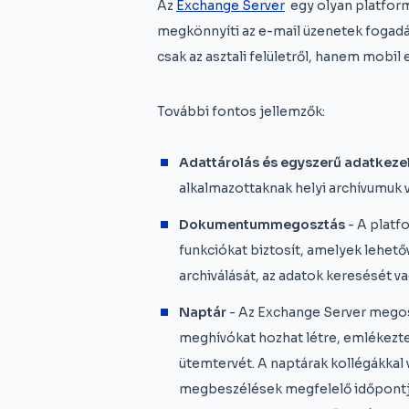
Az
Exchange Server
egy olyan platform
megkönnyíti az e-mail üzenetek fogadá
csak az asztali felületről, hanem mobil 
További fontos jellemzők:
Adattárolás és egyszerű adatkeze
alkalmazottaknak helyi archívumuk 
Dokumentummegosztás
- A platf
funkciókat biztosít, amelyek lehető
archiválását, az adatok keresését v
Naptár
- Az Exchange Server megos
meghívókat hozhat létre, emlékeztet
ütemtervét. A naptárak kollégákkal 
megbeszélések megfelelő időpontjá