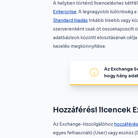
A helyben történő licenceléshez kétféle
Enterprise
. A legnagyobb különbség a
Standard kiadás
inkább kisebb vagy kö
szerverenként csak öt összekapcsolt ö
adatbázisok közötti elosztásának célja 
kezelés megkönnyítése.
Az Exchange Se
hogy hány adat
Hozzáférési licencek 
Az Exchange-kiszolgálóhoz
hozzáférési
egyes felhasználó (User) vagy eszköz 