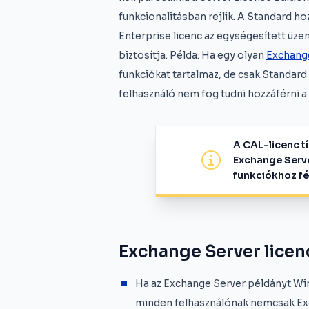
funkcionalitásban rejlik. A Standard hoz
Enterprise licenc az egységesített üzene
biztosítja. Példa: Ha egy olyan
Exchange
funkciókat tartalmaz, de csak Standard
felhasználó nem fog tudni hozzáférni a 
A CAL-licenc t
Exchange Serve
funkciókhoz fé
Exchange Server licen
Ha az Exchange Server példányt Wi
minden felhasználónak nemcsak E