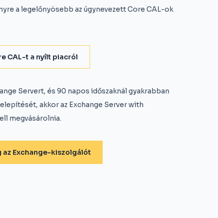
gényre a legelőnyösebb az úgynevezett Core CAL-ok
e CAL-t a nyílt piacról
change Servert, és 90 napos időszaknál gyakrabban
ttelepítését, akkor az Exchange Server with
ell megvásárolnia.
 az Exchange-kiszolgálót