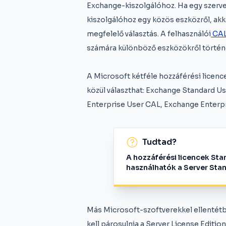
Exchange-kiszolgálóhoz. Ha egy szerve
kiszolgálóhoz egy közös eszközről, akk
megfelelő választás. A felhasználói
CA
számára különböző eszközökről történő
A Microsoft kétféle hozzáférési licenc
közül választhat: Exchange Standard 
Enterprise User CAL, Exchange Enterp
Tudtad?
A hozzáférési licencek Sta
használhatók a Server Stan
Más Microsoft-szoftverekkel ellentét
kell párosulnia a Server License Editio