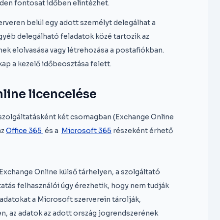
den fontosat időben elintézhet.
rveren belül egy adott személyt delegálhat a
egyéb delegálható feladatok közé tartozik az
ek elolvasása vagy létrehozása a postafiókban.
 kap a kezelő időbeosztása felett.
line licencelése
ó szolgáltatásként két csomagban (Exchange Online
az
Office 365
és a
Microsoft 365
részeként érhető
xchange Online külső tárhelyen, a szolgáltató
ltatás felhasználói úgy érezhetik, hogy nem tudják
 adatokat a Microsoft szerverein tárolják,
en, az adatok az adott ország jogrendszerének