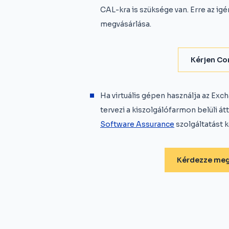
CAL-kra is szüksége van. Erre az i
megvásárlása.
Kérjen Cor
Ha virtuális gépen használja az Ex
tervezi a kiszolgálófarmon belüli á
Software Assurance
szolgáltatást k
Kérdezze meg