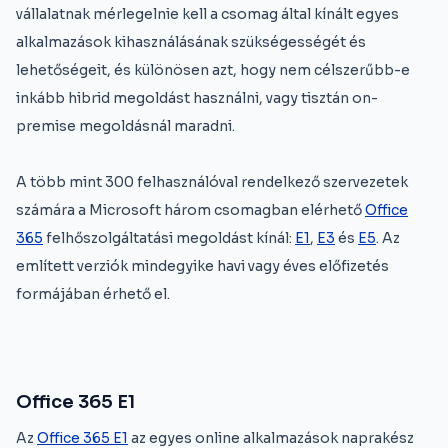
vállalatnak mérlegelnie kell a csomag által kínált egyes
alkalmazások kihasználásának szükségességét és
lehetőségeit, és különösen azt, hogy nem célszerűbb-e
inkább hibrid megoldást használni, vagy tisztán on-
premise megoldásnál maradni.
A több mint 300 felhasználóval rendelkező szervezetek
számára a Microsoft három csomagban elérhető
Office
365
felhőszolgáltatási megoldást kínál:
E1
,
E3
és
E5
. Az
említett verziók mindegyike havi vagy éves előfizetés
formájában érhető el.
Office 365 E1
Az
Office 365 E1
az egyes online alkalmazások naprakész