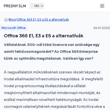
HU
/
Blog
/
Office 365 E1, E3 a E5 a alternatívák
Microsoft Office
24.01.2022
Office 365 E1, E3 a E5 a alternatívák
Vállalatának 300-nál több licencre van szüksége egy
adott felhőcsomagonként? Az Office 365 Enterprise
tűnik az optimális megoldásnak. Valóban így van?
A nagyvállalatok működésének szerves részét képezi az
irodai alkalmazási infrastruktúra megoldása. A megfelelő
irodai programcsomag kiválasztásával a vállalat
megkönnyítheti alkalmazottai mindennapi munkáját, és
ezáltal maximálisan növelheti hatékonyságát. Az irodai
csomagok valamelyikének megvásárlását fontolóra véve a