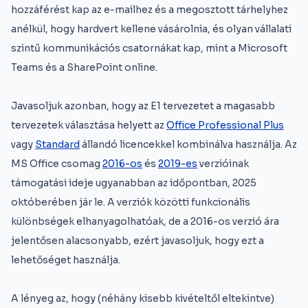
hozzáférést kap az e-mailhez és a megosztott tárhelyhez
anélkül, hogy hardvert kellene vásárolnia, és olyan vállalati
szintű kommunikációs csatornákat kap, mint a Microsoft
Teams és a SharePoint online.
Javasoljuk azonban, hogy az E1 tervezetet a magasabb
tervezetek választása helyett az
Office Professional Plus
vagy
Standard
állandó licencekkel kombinálva használja. Az
MS Office csomag
2016-os
és
2019-es
verzióinak
támogatási ideje ugyanabban az időpontban, 2025
októberében jár le. A verziók közötti funkcionális
különbségek elhanyagolhatóak, de a 2016-os verzió ára
jelentősen alacsonyabb, ezért javasoljuk, hogy ezt a
lehetőséget használja.
A lényeg az, hogy (néhány kisebb kivételtől eltekintve)