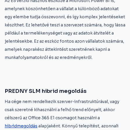
Az E5 verzió hasznos eszköze a Microsoft Power BI is,
amelynek köszönhetően a vállalat a különböző adatokat
egy elembe tudja összevonni, és így komplex jelentéseket
készíthet. Ez lehetővé teszi a szervezet számára, hogy lássa
például a termelékenységet vagy az adatok átvitelét a
jelentésekbe. Ez az eszköz fontos azon vállalatok számára,
amelyek naprakész áttekintést szeretnének kapni a
munkafolyamatokról és az eredményekről.
PREDNY SLM hibrid megoldás
Ha cége nem rendelkezik szerver-infrastruktúrával, vagy
csak szeretné kihasználni a felhő trend előnyeit, akkor
célszerű az Office 365 E1 csomagot használni a
hibridmegoldás
alapjaként. Könnyű telepítést, azonnali