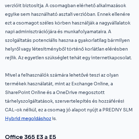
verzióit biztosítja. A csomagban elérhető alkalmazások
egyike sem használható asztali verzióban. Ennek ellenére
ezt a csomagot széles körben használják a nagyvállalatok
napi adminisztrációjára és munkafolyamataira. A
szolgáltatás potenciális haszna a gyakorlatilag bármilyen
helyről vagy létesítményből történő korlátlan elérésben
rejlik. Az egyetlen szükséglet tehát egy internetkapcsolat.
Mivel a felhasználók számára lehetővé teszi az olyan
termékek használatát, mint az Exchange Online, a
SharePoint Online és a OneDrive megosztott
tárhelyszolgáltatások, szervertelepítés és hozzáférési
CAL-ok nélkül, ez a csomag jó alapot nyújt a PREDNY SLM
Hybrid megoldáshoz
is.
Office 365 E3 a E5