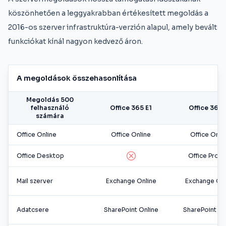
köszönhetően a leggyakrabban értékesített megoldás a
2016-os szerver infrastruktúra-verzión alapul, amely bevált
funkciókat kínál nagyon kedvező áron.
A megoldások összehasonlítása
Megoldás 500
felhasználó
Office 365 E1
Office 365 
számára
Office Online
Office Online
Office Onli
Office Desktop
Office Pro P
Mail szerver
Exchange Online
Exchange Onl
Adatcsere
SharePoint Online
SharePoint On