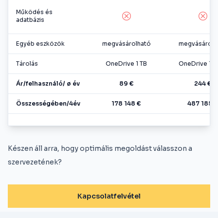
Működés és
adatbázis
Egyéb eszközök
megvásárolható
megvásárolh
Tárolás
OneDrive 1 TB
OneDrive 1-5
Ár/felhasználó/ ø év
89 €
244 €
Összességében/4év
178 148 €
487 185 €
Készen áll arra, hogy optimális megoldást válasszon a
szervezetének?
Kapcsolatfelvétel