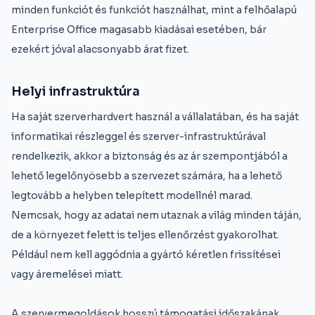
minden funkciót és funkciót használhat, mint a felhőalapú
Enterprise Office magasabb kiadásai esetében, bár
ezekért jóval alacsonyabb árat fizet.
Helyi infrastruktúra
Ha saját szerverhardvert használ a vállalatában, és ha saját
informatikai részleggel és szerver-infrastruktúrával
rendelkezik, akkor a biztonság és az ár szempontjából a
lehető legelőnyösebb a szervezet számára, ha a lehető
legtovább a helyben telepített modellnél marad.
Nemcsak, hogy az adatai nem utaznak a világ minden táján,
de a környezet felett is teljes ellenőrzést gyakorolhat.
Például nem kell aggódnia a gyártó kéretlen frissítései
vagy áremelései miatt.
A szervermegoldások hosszú támogatási időszakának