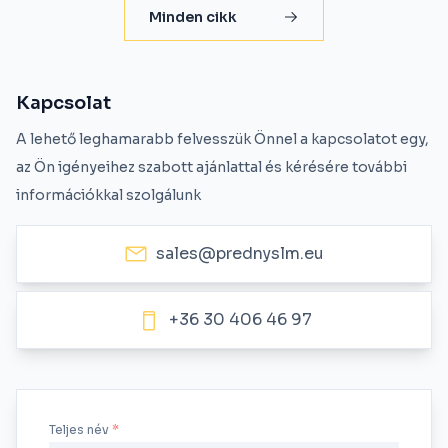
Minden cikk
Kapcsolat
A lehető leghamarabb felvesszük Önnel a kapcsolatot egy,
az Ön igényeihez szabott ajánlattal és kérésére további
információkkal szolgálunk
sales@prednyslm.eu
+36 30 406 46 97
Teljes név