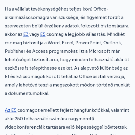
Ha a vállalat tevékenységéhez teljes körű Office-
alkalmazáscsomagra van szüksége, és figyelmet fordít a
szervezeten belüli érzékeny adatok fokozott biztonságára,
akkor az
E3
vagy
E5
csomag a legjobb választás. Mindkét
csomag biztosítja a Word, Excel, PowerPoint, Outlook,
Publisher és Access programokat. Itt a Microsoft már
lehetőséget biztosít arra, hogy minden felhasználó akár öt
eszközre is telepíthesse ezeket. Az alapvető különbség az
E1 és E3 csomagok között tehát az Office asztali verziója,
amely lehetővé teszi a megszokott módon történő munkát
a dokumentumokkal.
Az E5
csomagot emellett fejlett hangfunkciókkal, valamint
akár 250 felhasználó számára nagyméretű
videokonferenciák tartására való képességgel bővítették.