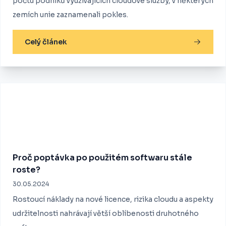
počtu podniků využívajících cloudové služby, v některých
zemích unie zaznamenali pokles.
Celý článek
Proč poptávka po použitém softwaru stále
roste?
30.05.2024
Rostoucí náklady na nové licence, rizika cloudu a aspekty
udržitelnosti nahrávají větší oblíbenosti druhotného