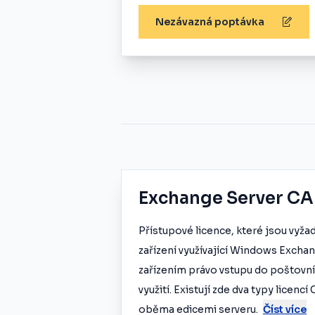
Nezávazná poptávka
Exchange Server CA
Přístupové licence, které jsou vyža
zařízení využívající Windows Exchan
zařízením právo vstupu do poštovn
využití. Existují zde dva typy licenc
oběma edicemi serveru.
Číst více