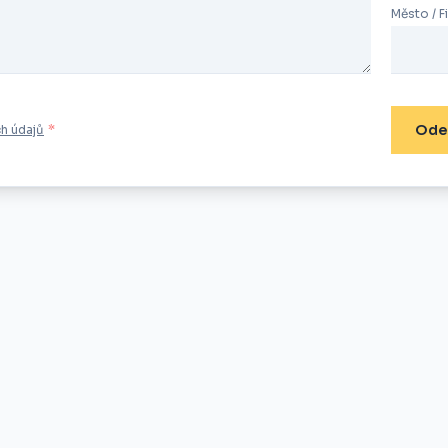
Město / F
Ode
h údajů
*