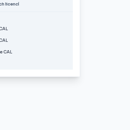
h licencí
 CAL
 CAL
ce CAL