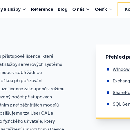
y a služby
Reference
Blog
O nás
Ceník
Ko
 přístupové licence, které
Přehled p
vat služby serverových systémů
Windows
enesou v sobě žádnou
ložkou při pořizování
Exchang
ouze licence zakoupené v režimu
SharePo
ezený počet přístupových
SQL Ser
edním z nejběžnějších modelů
ozlišujeme tzv. User CAL a
 fyzického uživatele, který
iv zařízení. Oproti tomu Device