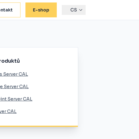
ntakt
E-shop
CS
roduktů
 Server CAL
e Server CAL
int Server CAL
ver CAL