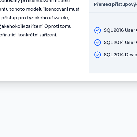
žadovány při licencování modelu
Přehled přístupovýc
ízení u tohoto modelu licencování musí
í přístup pro fyzického uživatele,
jakéhokoliv zařízení. Oproti tomu
SQL 2016 User
finující konkrétní zařízení.
SQL 2014 User
SQL 2014 Devi