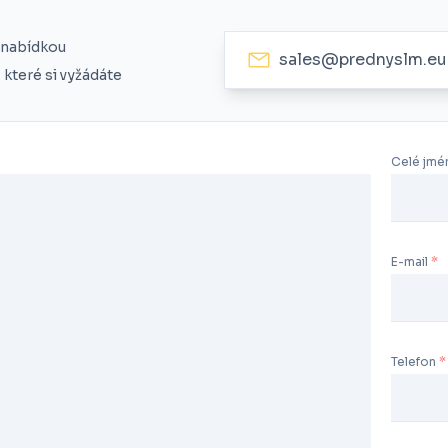
 nabídkou
sales@prednyslm.eu
které si vyžádáte
Celé jmé
E-mail
Telefon