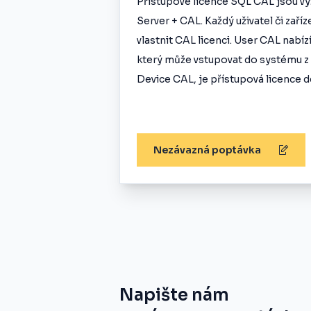
Přístupové licence SQL CAL jsou vy
Server + CAL. Každý uživatel či zař
vlastnit CAL licenci. User CAL nabíz
který může vstupovat do systému z 
Device CAL, je přístupová licence de
Nezávazná poptávka
Napište nám