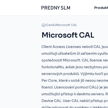
Produkt
/
Ceník
/
Microsoft CAL
Microsoft CAL
Client Access Licenses neboli CAL jsou
umožňují uživatelům či zařízením využí
společnosti Microsoft. CAL licence n
funkcionalitu, avšak jsou nezbytnou po
serverových produktů. Výjimku tvoří p
Per Core, které v sobě již nesou neom
licencí. Licencování pomocí CALů je j
umožňující přístup k danému serveru. R
Device CAL. User CAL nabízí přístup pro
může vstupovat do systému z jakéhokol