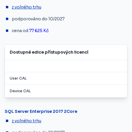
z volného trhu
podporováno do 10/2027
cena od
77 625 Kč
Dostupné edice přístupových licencí
User CAL
Device CAL
SQL Server Enterprise 2017 2Core
z volného trhu