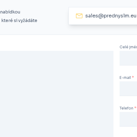
 nabídkou
sales@prednyslm.eu
které si vyžádáte
Celé jmé
E-mail
Telefon