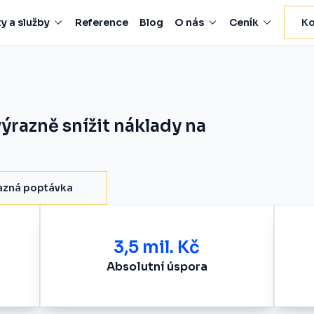
y a služby
Reference
Blog
O nás
Ceník
Ko
ýrazně snížit náklady na
azná poptávka
3,5 mil. Kč
Absolutní úspora