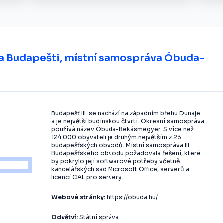
ta Budapešti, místní samospráva Óbuda-
Budapešť III. se nachází na západním břehu Dunaje
a je největší budínskou čtvrtí. Okresní samospráva
používá název Óbuda-Békásmegyer. S více než
124 000 obyvateli je druhým největším z 23
budapešťských obvodů. Místní samospráva III.
Budapešťského obvodu požadovala řešení, které
by pokrylo její softwarové potřeby včetně
kancelářských sad Microsoft Office, serverů a
licencí CAL pro servery.
Webové stránky:
https://obuda.hu/
Odvětví:
Státní správa