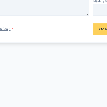
Město / F
Ode
h údajů
*