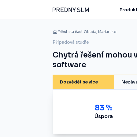
Produkt
/
Městská část Obuda, Maďarsko
Případová studie
Chytrá řešení mohou v
software
Dozvědět se více
Nezáv
83 %
Úspora