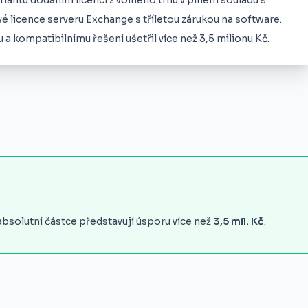
iantu dodáním licencí z volného trhu v plném souladu s
é licence serveru Exchange s tříletou zárukou na software.
 kompatibilnímu řešení ušetřil více než 3,5 milionu Kč.
absolutní částce představují úsporu více než
3,5 mil. Kč
.