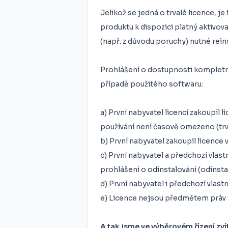
Jelikož se jedná o trvalé licence, j
produktu k dispozici platný aktivova
(např. z důvodu poruchy) nutné rein
Prohlášení o dostupnosti kompletn
případě použitého softwaru:
a) První nabyvatel licencí zakoupil 
používání není časově omezeno (trva
b) První nabyvatel zakoupil licence 
c) První nabyvatel a předchozí vlastn
prohlášení o odinstalování (odinsta
d) První nabyvatel i předchozí vlastníc
e) Licence nejsou předmětem práv 
A tak jsme ve výběrovém řízení zví