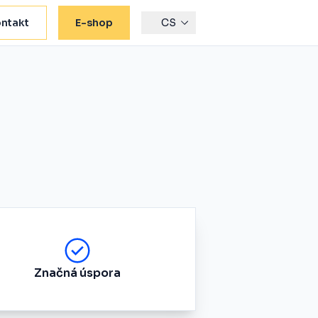
ntakt
E-shop
CS
Značná úspora