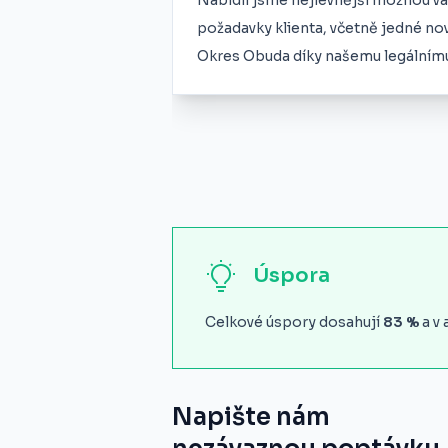
Nabídli jsme nejlevnější možnou var
požadavky klienta, včetně jedné nov
Okres Obuda díky našemu legálnímu a
Úspora
Celkové úspory dosahují
83
%
a v 
Napište nám