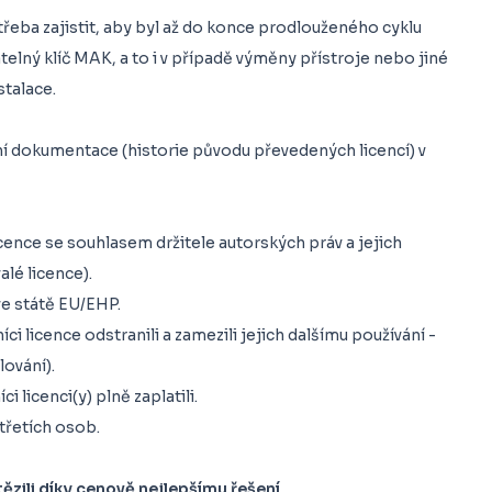
e třeba zajistit, aby byl až do konce prodlouženého cyklu
telný klíč MAK, a to i v případě výměny přístroje nebo jiné
stalace.
í dokumentace (historie původu převedených licencí) v
licence se souhlasem držitele autorských práv a jejich
lé licence).
ve státě EU/EHP.
íci licence odstranili a zamezili jejich dalšímu používání -
lování).
i licenci(y) plně zaplatili.
třetích osob.
tězili díky cenově nejlepšímu řešení.