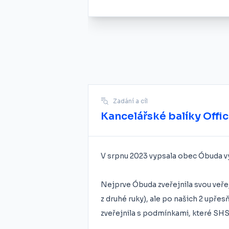
Zadání a cíl
Kancelářské balíky Offi
V srpnu 2023 vypsala obec Óbuda vý
Nejprve Óbuda zveřejnila svou veře
z druhé ruky), ale po našich 2 upřesň
zveřejnila s podmínkami, které SHS