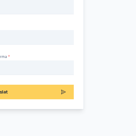
irma
slat