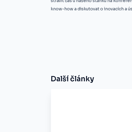
strávit čas u našeho stánku na konferen
know-how a diskutovat o inovacích a ús
Další články