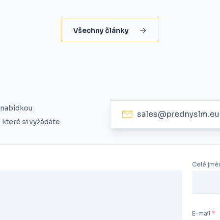
Všechny články
 nabídkou
sales@prednyslm.eu
které si vyžádáte
Celé jmé
E-mail