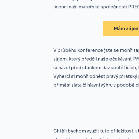
licencí naší mateřské společnosti PRE
Mám zájem 
V průběhu konference jste se mohli zap
zájem, který předčil naše očekávání. P
scházel před stánkem dav soutěžících, kt
Výherci si mohli odnést pravý pirátsk
příměsí zlata či hlavní výhru v podobě
Chtěli bychom využít tuto příležitost 