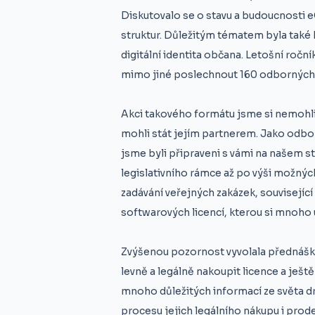
Diskutovalo se o stavu a budoucnosti 
struktur. Důležitým tématem byla také 
digitální identita občana. Letošní roční
mimo jiné poslechnout 160 odborných
Akci takového formátu jsme si nemohli 
mohli stát jejím partnerem. Jako odbo
jsme byli připraveni s vámi na našem s
legislativního rámce až po výši možných
zadávání veřejných zakázek, související 
softwarových licencí, kterou si mnoho
Zvýšenou pozornost vyvolala přednášk
levně a legálně nakoupit licence a ješt
mnoho důležitých informací ze světa dr
procesu jejich legálního nákupu i prod