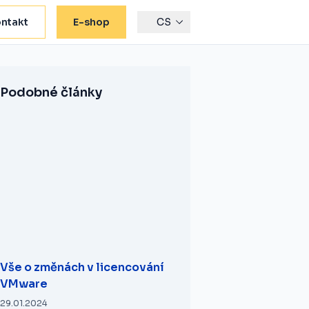
ntakt
E-shop
CS
Podobné články
Vše o změnách v licencování
VMware
29.01.2024