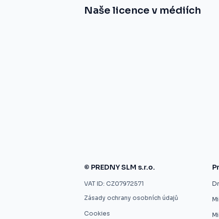
Naše licence v médiích
© PREDNY SLM s.r.o.
P
VAT ID: CZ07972571
Dr
Zásady ochrany osobních údajů
M
Cookies
Mi