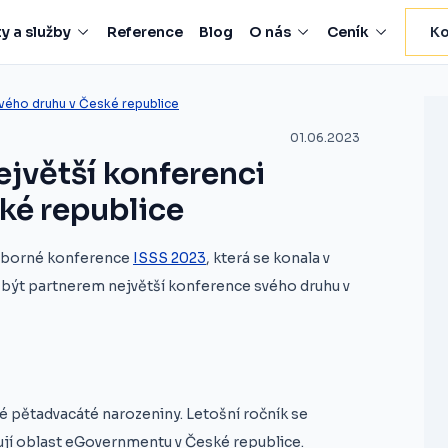
y a služby
Reference
Blog
O nás
Ceník
Ko
vého druhu v České republice
01.06.2023
jvětší konferenci
ké republice
 odborné konference
ISSS 2023
, která se konala v
i být partnerem největší konference svého druhu v
é pětadvacáté narozeniny. Letošní ročník se
ňují oblast eGovernmentu v České republice.