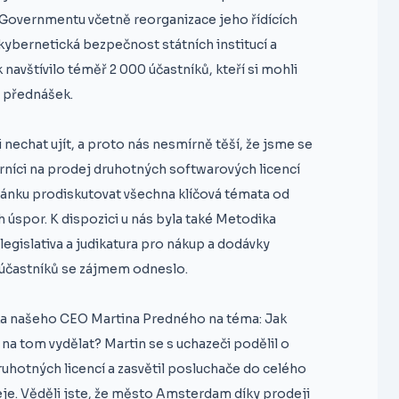
eGovernmentu včetně reorganizace jeho řídících
kybernetická bezpečnost státních institucí a
k navštívilo téměř 2 000 účastníků, kteří si mohli
 přednášek.
nechat ujít, a proto nás nesmírně těší, že jsme se
rníci na prodej druhotných softwarových licencí
tánku prodiskutovat všechna klíčová témata od
 úspor. K dispozici u nás byla také Metodika
legislativa a judikatura pro nákup a dodávky
 účastníků se zájmem odneslo.
a našeho CEO Martina Predného na téma: Jak
ě na tom vydělat? Martin se s uchazeči podělil o
uhotných licencí a zasvětil posluchače do celého
eje. Věděli jste, že město Amsterdam díky prodeji