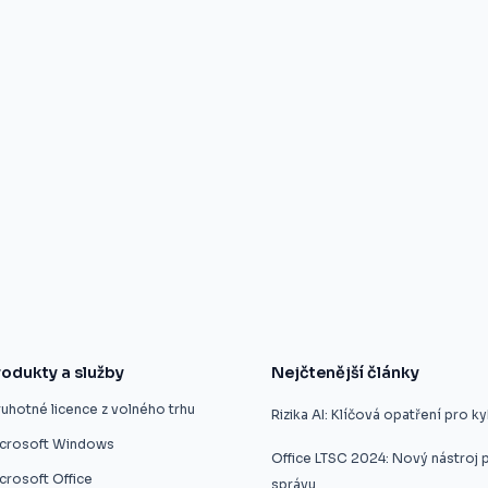
rodukty a služby
Nejčtenější články
uhotné licence z volného trhu
Rizika AI: Klíčová opatření pro 
icrosoft Windows
Office LTSC 2024: Nový nástroj p
crosoft Office
správu