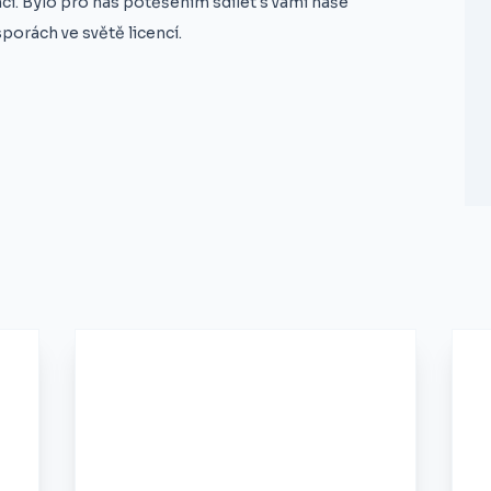
ci. Bylo pro nás potěšením sdílet s vámi naše
porách ve světě licencí.