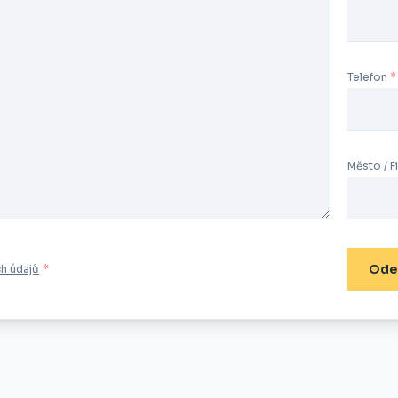
Telefon
Město / F
Ode
h údajů
*