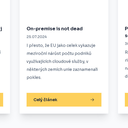
j
On-premise is not dead
P
s
25.07.2024
3
I přesto, že EU jako celek vykazuje
í
R
meziroční nárůst počtu podniků
r
využívajících cloudové služby, v
n
některých zemích unie zaznamenali
d
pokles.
Celý článek