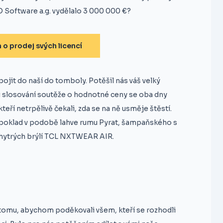
O Software a.g. vydělalo 3 000 000 €?
o prodej svých licencí
ojit do naší do tomboly. Potěšil nás váš velký
ři slosování soutěže o hodnotné ceny se oba dny
eří netrpělivě čekali, zda se na ně usměje štěstí.
ý poklad v podobě lahve rumu Pyrat, šampaňského s
 chytrých brýlí TCL NXTWEAR AIR.
k tomu, abychom poděkovali všem, kteří se rozhodli