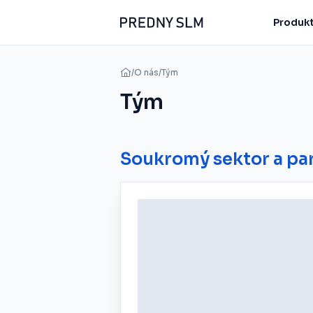
Produkt
/
O nás
/
Tým
Tým
Soukromý sektor a par