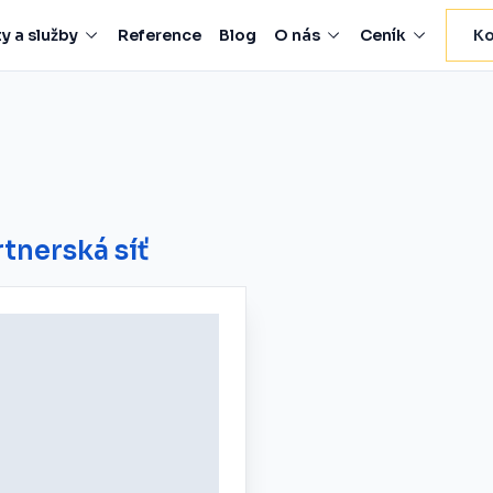
y a služby
Reference
Blog
O nás
Ceník
Ko
tnerská síť