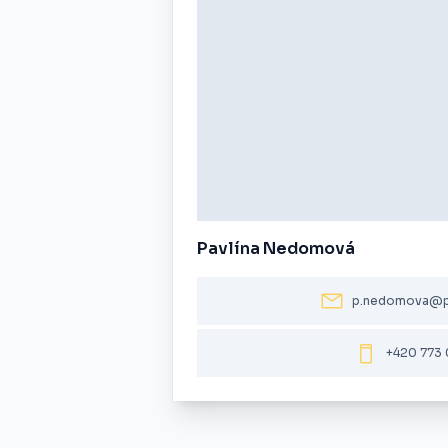
Pavlína Nedomová
p.nedomova@p
+420 773 