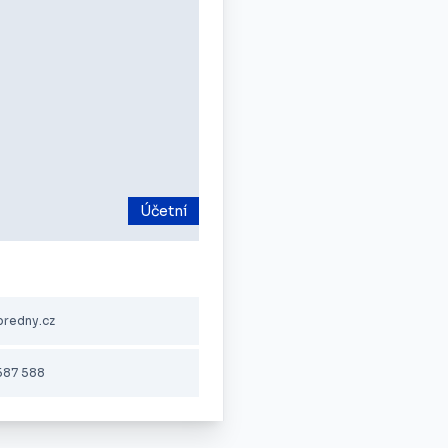
Účetní
predny.cz
587 588