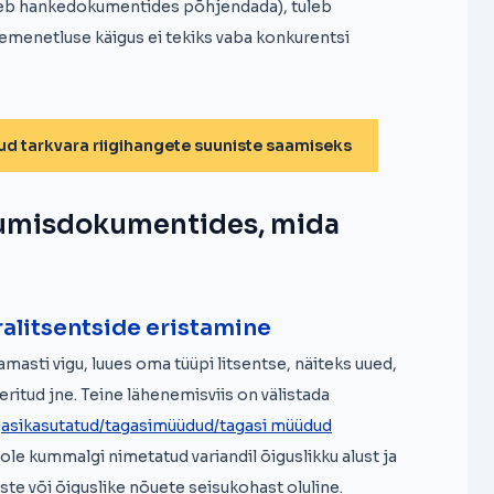
leb hankedokumentides põhjendada), tuleb
menetluse käigus ei tekiks vaba konkurentsi
d tarkvara riigihangete suuniste saamiseks
umisdokumentides, mida
aralitsentside eristamine
amasti vigu, luues oma tüüpi litsentse, näiteks uued,
itud jne. Teine lähenemisviis on välistada
gasikasutatud/tagasimüüdud/tagasi müüdud
 ole kummalgi nimetatud variandil õiguslikku alust ja
iste või õiguslike nõuete seisukohast oluline.