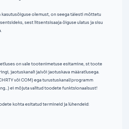
ia kasutusõiguse olemust, on seega täiesti mõttetu
tsentsideks, sest litsentsisaaja õiguse ulatus ja sisu
.
etluses on vale tootenimetuse esitamine, st toote
ngi, jaotuskanali ja/või jaotuskava määratlusega.
 CHRTY või COM) ega turustuskanal/programm
ng...) ei mõjuta valitud toodete funktsionaalsust!
dete kohta esitatud termineid ja lühendeid: