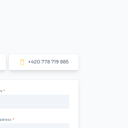
+420 778 719 885
mi
aadress