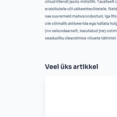
olnud kliendi jaoks mõistlik. Tavaliselt
eraisikutele või väikeettevõtetele. Nei
saa suuremaid mahusoodustusi, iga litse
ole võimalik aktiveerida ega hallata hulg
(nn sekundaarselt, kasutatud jne) ostmi
seadusliku üleandmise nõuete täitmist e
Veel üks artikkel