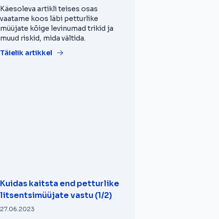
Käesoleva artikli teises osas
vaatame koos läbi petturlike
müüjate kõige levinumad trikid ja
muud riskid, mida vältida.
Täielik artikkel
Kuidas kaitsta end petturlike
litsentsimüüjate vastu (1/2)
27.06.2023