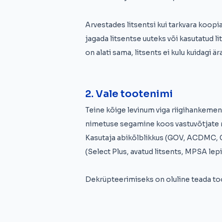
Arvestades litsentsi kui tarkvara koop
jagada litsentse uuteks või kasutatud li
on alati sama, litsents ei kulu kuidagi ära
2. Vale tootenimi
Teine kõige levinum viga riigihankemen
nimetuse segamine koos vastuvõtjate ri
Kasutaja abikõlblikkus (GOV, ACDMC,
(Select Plus, avatud litsents, MPSA lepi
Dekrüpteerimiseks on oluline teada too