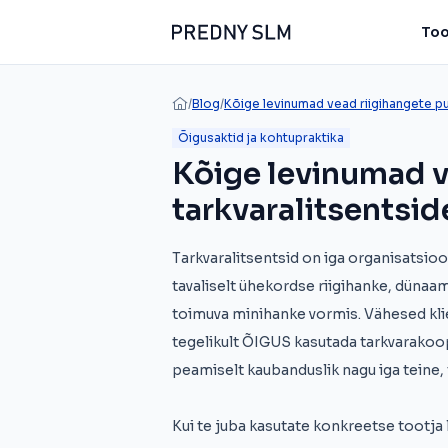
Too
/
Blog
/
Kõige levinumad vead riigihangete pu
Õigusaktid ja kohtupraktika
Kõige levinumad v
tarkvaralitsentsid
Tarkvaralitsentsid on iga organisatsio
tavaliselt ühekordse riigihanke, dünaa
toimuva minihanke vormis. Vähesed klie
tegelikult ÕIGUS kasutada tarkvarakoopi
peamiselt kaubanduslik nagu iga teine, 
Kui te juba kasutate konkreetse tootja 