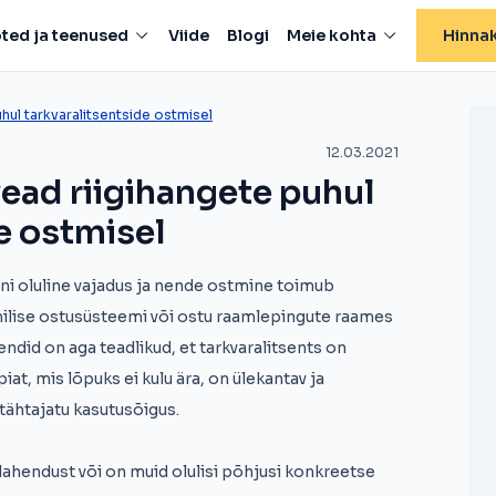
ted ja teenused
Viide
Blogi
Meie kohta
Hinnak
hul tarkvaralitsentside ostmisel
12.03.2021
ead riigihangete puhul
e ostmisel
oni oluline vajadus ja nende ostmine toimub
milise ostusüsteemi või ostu raamlepingute raames
ndid on aga teadlikud, et tarkvaralitsents on
at, mis lõpuks ei kulu ära, on ülekantav ja
tähtajatu kasutusõigus.
lahendust või on muid olulisi põhjusi konkreetse