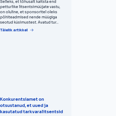
Selleks, et tõhusalt kaitsta end
petturlike litsentsimüüjate vastu,
on oluline, et sponsoritel oleks
põhiteadmised nende müügiga
seotud küsimustest. Avatud tur...
Täielik artikkel
Konkurentsiamet on
otsustanud, et uued ja
kasutatud tarkvaralitsentsid