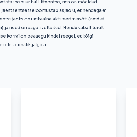
 ostetakse suur hulk litsentse, mis on mõeldud
d jaelitsentse iseloomustab asjaolu, et nendega ei
ntsi jaoks on unikaalne aktiveerimisvõti (neid ei
i) ja need on sageli võltsitud. Nende vabalt turult
se korral on peaaegu kindel reegel, et kõigi
i ole võimalik jälgida.