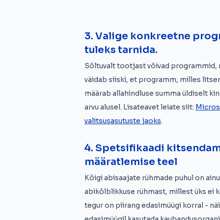
3. Valige konkreetne prog
tuleks tarnida.
Sõltuvalt tootjast võivad programmid, 
väidab siiski, et programm, milles lits
määrab allahindluse summa üldiselt kind
arvu alusel. Lisateavet leiate siit:
Micros
valitsusasutuste jaoks
.
4. Spetsifikaadi kitsenda
määratlemise teel
Kõigi abisaajate rühmade puhul on ainul
abikõlblikkuse rühmast, millest üks ei
tegur on piirang edasimüügi korral - nä
edasimüügil kasutada kaubandusorgani