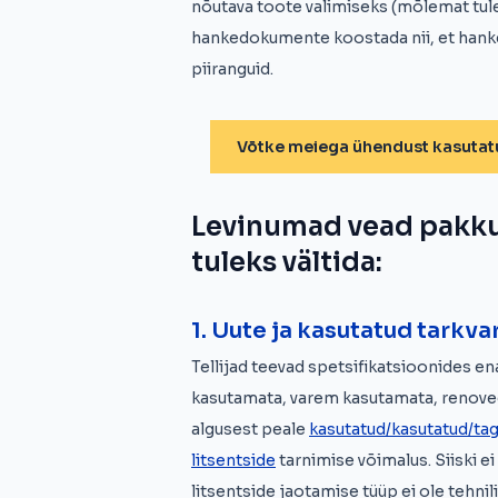
nõutava toote valimiseks (mõlemat tu
hankedokumente koostada nii, et hanke
piiranguid.
Võtke meiega ühendust kasutatu
Levinumad vead pakk
tuleks vältida:
1. Uute ja kasutatud tarkv
Tellijad teevad spetsifikatsioonides en
kasutamata, varem kasutamata, renoveer
algusest peale
kasutatud/kasutatud/ta
litsentside
tarnimise võimalus. Siiski ei
litsentside jaotamise tüüp ei ole tehnil