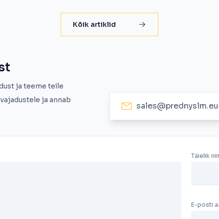
Kõik artiklid
st
dust ja teeme teile
vajadustele ja annab
sales@prednyslm.eu
Täielik ni
E-posti 