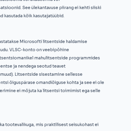
sioonid. See ülekantavuse piirang ei kehti siiski
d kasutada kõik kasutajatüübid.
edastatakse Microsofti litsentside haldamise
kaudu. VLSC-konto on veebipõhine
litsentsiomanikel mahulitsentside programmides
tsentse ja nendega seotud teavet
 muud). Litsentside sisestamine sellesse
tsentsi õiguspärase omandiõiguse kohta ja see ei ole
erimine ei mõjuta ka litsentsi toimimist ega selle
a tootevalikuga, mis praktilisest seisukohast ei