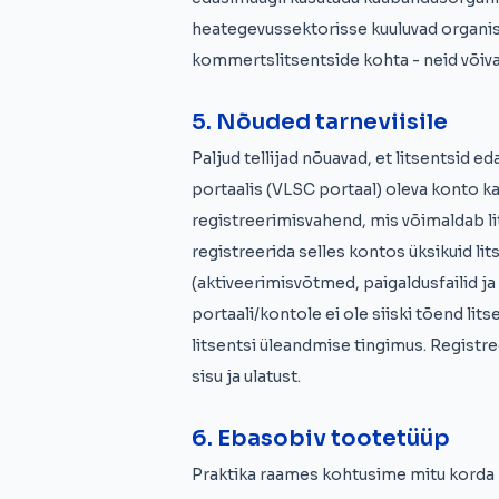
heategevussektorisse kuuluvad organisat
kommertslitsentside kohta - neid võiva
5. Nõuded tarneviisile
Paljud tellijad nõuavad, et litsentsid 
portaalis (VLSC portaal) oleva konto 
registreerimisvahend, mis võimaldab 
registreerida selles kontos üksikuid li
(aktiveerimisvõtmed, paigaldusfailid ja
portaali/kontole ei ole siiski tõend li
litsentsi üleandmise tingimus. Registre
sisu ja ulatust.
6. Ebasobiv tootetüüp
Praktika raames kohtusime mitu korda k