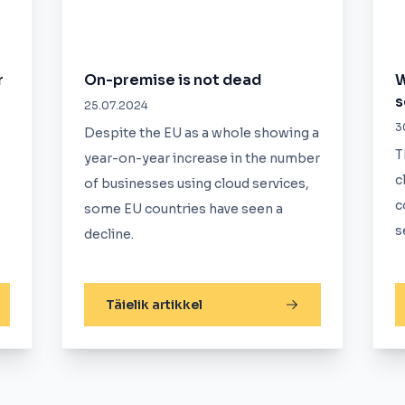
r
On-premise is not dead
W
s
25.07.2024
3
Despite the EU as a whole showing a
T
year-on-year increase in the number
c
of businesses using cloud services,
c
some EU countries have seen a
s
decline.
Täielik artikkel