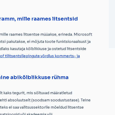
ramm, mille raames litsentsid
mille raames litsentse müüakse, erineda. Microsoft
entsi pakutakse, ei mõjuta toote funktsionaalsust ja
laks kasutaja kõlblikkuse ja ostetud litsentside
of tilitsentsilepingute võrdlus kommerts- ja
mine abikõlblikkuse rühma
t kaks tegurit, mis sõltuvad määratletud
 kehti absoluutselt (soodsam soodustustase). Teine
iteks ei saa valitsussektorile mõeldud litsentse
satsioonid või akadeemia või