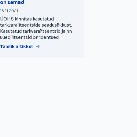
on samad
15.11.2021
ÚOHS kinnitas kasutatud
tarkvaralitsentside seaduslikkust.
Kasutatud tarkvaralitsentsid ja nn
uued litsentsid on identsed.
Täielik artikkel